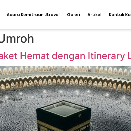
Acara Kemitraan Jtravel
Galeri
Artikel
Kontak K
 Umroh
aket Hemat dengan Itinerary