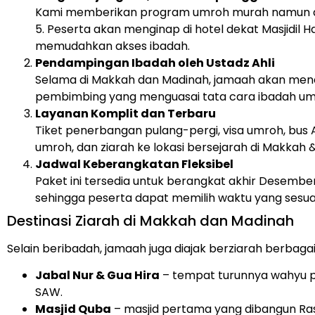
Kami memberikan program umroh murah namun den
5. Peserta akan menginap di hotel dekat Masjidil
memudahkan akses ibadah.
Pendampingan Ibadah oleh Ustadz Ahli
Selama di Makkah dan Madinah, jamaah akan mene
pembimbing yang menguasai tata cara ibadah umr
Layanan Komplit dan Terbaru
Tiket penerbangan pulang-pergi, visa umroh, bus 
umroh, dan ziarah ke lokasi bersejarah di Makkah 
Jadwal Keberangkatan Fleksibel
Paket ini tersedia untuk berangkat akhir Desembe
sehingga peserta dapat memilih waktu yang sesuai
Destinasi Ziarah di Makkah dan Madinah
Selain beribadah, jamaah juga diajak berziarah berbagai 
Jabal Nur & Gua Hira
– tempat turunnya wahyu
SAW.
Masjid Quba
– masjid pertama yang dibangun Ras