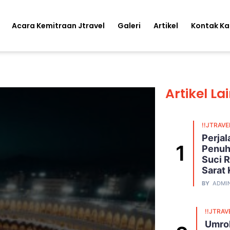
Acara Kemitraan Jtravel
Galeri
Artikel
Kontak K
Artikel La
!!JTRAVE
Perja
Penuh
Suci R
Sarat
BY
ADMI
!!JTRAV
Umroh