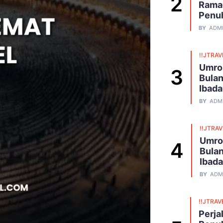
Ramad
Penu
BY
ADM
!!JTRAV
Umro
Bulan
Ibad
BY
ADM
!!JTRA
Umro
Bulan
Ibad
BY
ADM
!!JTRAV
Perja