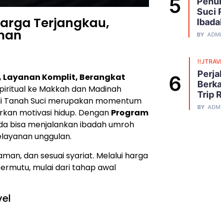
Penuh
Suci 
arga Terjangkau,
Ibada
aman
BY
ADM
!!JTRAV
Perja
, Layanan Komplit, Berangkat
Berka
iritual ke Makkah dan Madinah
Trip 
 di Tanah Suci merupakan momentum
BY
ADM
rkan motivasi hidup. Dengan
Program
nda bisa menjalankan ibadah umroh
layanan unggulan.
n, dan sesuai syariat. Melalui harga
ermutu, mulai dari tahap awal
vel