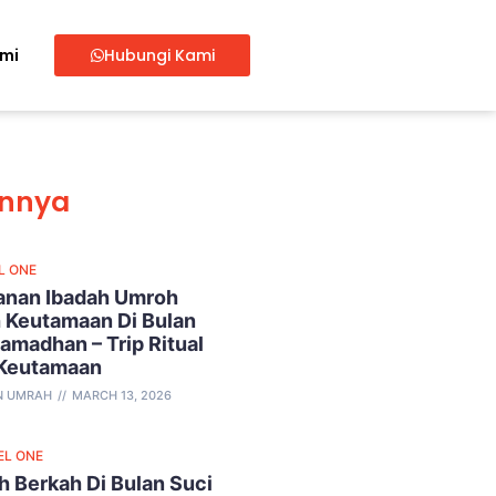
ami
Hubungi Kami
innya
L ONE
lanan Ibadah Umroh
 Keutamaan Di Bulan
amadhan – Trip Ritual
 Keutamaan
N UMRAH
MARCH 13, 2026
EL ONE
 Berkah Di Bulan Suci