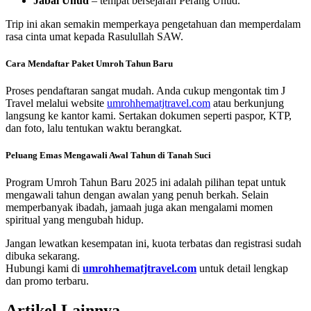
Jabal Uhud
– tempat bersejarah Perang Uhud.
Trip ini akan semakin memperkaya pengetahuan dan memperdalam
rasa cinta umat kepada Rasulullah SAW.
Cara Mendaftar Paket Umroh Tahun Baru
Proses pendaftaran sangat mudah. Anda cukup mengontak tim J
Travel melalui website
umrohhematjtravel.com
atau berkunjung
langsung ke kantor kami. Sertakan dokumen seperti paspor, KTP,
dan foto, lalu tentukan waktu berangkat.
Peluang Emas Mengawali Awal Tahun di Tanah Suci
Program Umroh Tahun Baru 2025 ini adalah pilihan tepat untuk
mengawali tahun dengan awalan yang penuh berkah. Selain
memperbanyak ibadah, jamaah juga akan mengalami momen
spiritual yang mengubah hidup.
Jangan lewatkan kesempatan ini, kuota terbatas dan registrasi sudah
dibuka sekarang.
Hubungi kami di
umrohhematjtravel.com
untuk detail lengkap
dan promo terbaru.
Artikel Lainnya