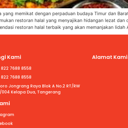
 kota yang memikat dengan perpaduan budaya Timur dan Bar
ukan restoran halal yang menyajikan hidangan lezat dan ote
endasi restoran halal terbaik yang akan memanjakan lidah 
gi Kami
Alamat Kami
 822 7688 8558
 822 7688 8558
 Roro Jongrang Raya Blok A No.2 RT/RW
/004 Kelapa Dua, Tangerang
Kami
tagram
ebook