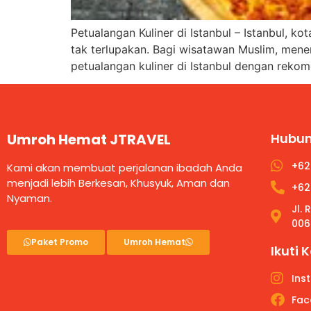
Petualangan Kuliner di Istanbul – Istanbul,
tak terlupakan. Bagi wisatawan Muslim, menem
petualangan kuliner di Istanbul dengan rekom
Umroh Hemat JTRAVEL
Hubun
+62
Kami akan membuat perjalanan ibadah Anda
menjadi lebih Berkesan, Khusyuk, Aman dan
+62
Nyaman.
Jl.
006
Paket Promo
Umroh Hemat
Ikuti 
Ins
Fac