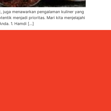
at, juga menawarkan pengalaman kuliner yang
ntik menjadi prioritas. Mari kita menjelajahi
Anda. 1. Hamdi […]