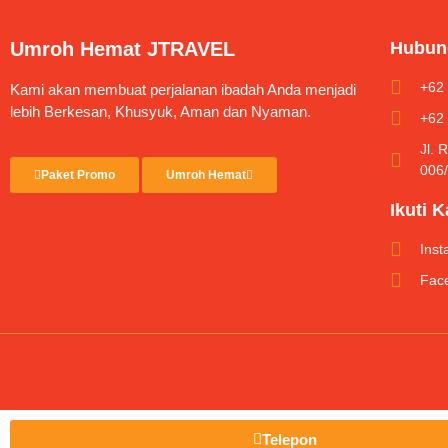
Umroh Hemat JTRAVEL
Hubun
+62
Kami akan membuat perjalanan ibadah Anda menjadi
lebih Berkesan, Khusyuk, Aman dan Nyaman.
+62
Jl. 
006
Paket Promo
Umroh Hemat
Ikuti 
Ins
Fac
Telepon