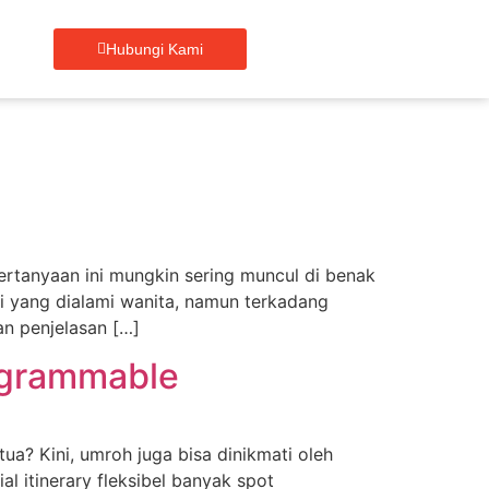
Hubungi Kami
rtanyaan ini mungkin sering muncul di benak
i yang dialami wanita, namun terkadang
an penjelasan […]
tagrammable
ua? Kini, umroh juga bisa dinikmati oleh
al itinerary fleksibel banyak spot