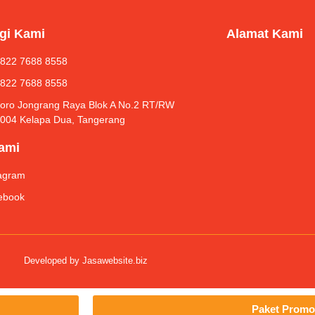
gi Kami
Alamat Kami
 822 7688 8558
 822 7688 8558
Roro Jongrang Raya Blok A No.2 RT/RW
/004 Kelapa Dua, Tangerang
Kami
tagram
ebook
Developed by
Jasawebsite.biz
Paket Promo