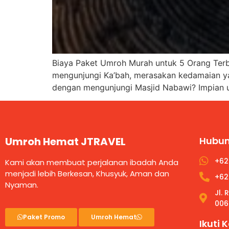
Biaya Paket Umroh Murah untuk 5 Orang Ter
mengunjungi Ka’bah, merasakan kedamaian ya
dengan mengunjungi Masjid Nabawi? Impian u
Umroh Hemat JTRAVEL
Hubun
+62
Kami akan membuat perjalanan ibadah Anda
menjadi lebih Berkesan, Khusyuk, Aman dan
+62
Nyaman.
Jl.
006
Paket Promo
Umroh Hemat
Ikuti 