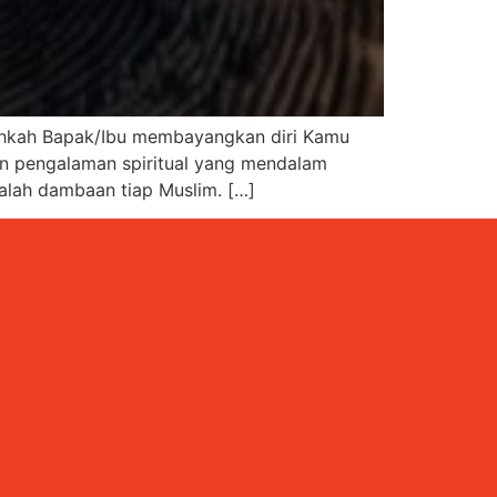
dahkah Bapak/Ibu membayangkan diri Kamu
an pengalaman spiritual yang mendalam
alah dambaan tiap Muslim. […]