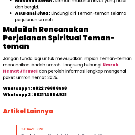
Makanan Sehat :
Nikmati makanan lezat yang halal
dan bergizi.
Asuransi Jiwa :
Lindungi diri Teman-teman selama
perjalanan umroh.
Mulailah Rencanakan
Perjalanan Spiritual Teman-
teman
Jangan tunda lagi untuk mewujudkan impian Teman-teman
menunaikan ibadah umroh. Langsung hubungi
Umroh
Hemat JTravel
dan peroleh informasi lengkap mengenai
paket umroh hemat 2025.
Whatsapp 1 :
0822 7688 8558
Whatsapp 2 : 0821 1495 4921
Artikel Lainnya
!!JTRAVEL ONE