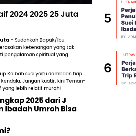
!!JTRAV
Perj
if 2024 2025 25 Juta
Penu
Suci
Ibad
BY
ADM
Juta
– Sudahkah Bapak/Ibu
merasakan ketenangan yang tak
i pengalaman spiritual yang
!!JTRAV
Perj
Berk
p Ka’bah suci yaitu dambaan tiap
Trip 
i kendala. Jangan kuatir, kini Teman-
BY
ADM
yang lebih relatif murah!
gkap 2025 dari J
n Ibadah Umroh Bisa
mi?