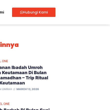
ami
Hubungi Kami
ainnya
L ONE
lanan Ibadah Umroh
 Keutamaan Di Bulan
Ramadhan – Trip Ritual
 Keutamaan
N UMRAH
MARCH 13, 2026
EL ONE