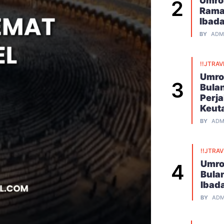
Umroh
Rama
Ibad
BY
ADM
!!JTRAV
Umro
Bula
Perj
Keut
BY
ADM
!!JTRA
Umro
Bula
Ibad
BY
ADM