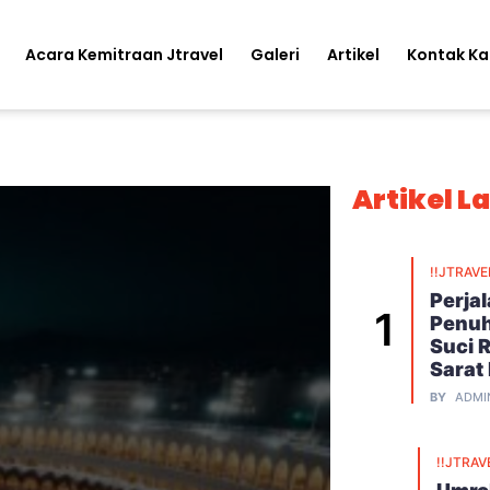
Acara Kemitraan Jtravel
Galeri
Artikel
Kontak K
Artikel L
!!JTRAVE
Perja
Penuh
Suci 
Sarat
BY
ADMI
!!JTRAV