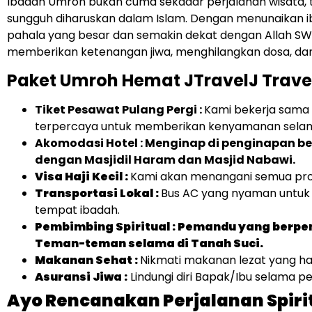
Ibadah Umroh bukan cuma sekadar perjalanan wisata, t
sungguh diharuskan dalam Islam. Dengan menunaikan 
pahala yang besar dan semakin dekat dengan Allah SWT. 
memberikan ketenangan jiwa, menghilangkan dosa, d
Paket Umroh Hemat JTravelJ Travel 
Tiket Pesawat Pulang Pergi :
Kami bekerja sama
terpercaya untuk memberikan kenyamanan sela
Akomodasi Hotel : Menginap di penginapan b
dengan Masjidil Haram dan Masjid Nabawi.
Visa Haji Kecil :
Kami akan menangani semua pro
Transportasi Lokal :
Bus AC yang nyaman untuk 
tempat ibadah.
Pembimbing Spiritual : Pemandu yang ber
Teman-teman selama di Tanah Suci.
Makanan Sehat :
Nikmati makanan lezat yang hal
Asuransi Jiwa :
Lindungi diri Bapak/Ibu selama p
Ayo Rencanakan Perjalanan Spir