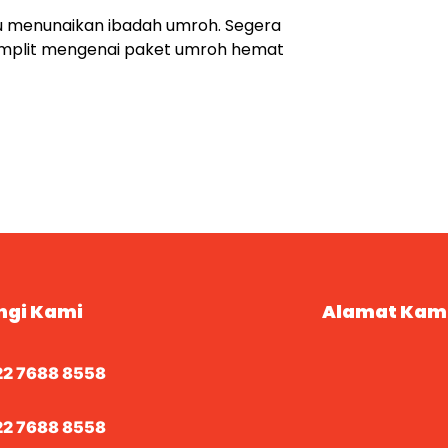
u menunaikan ibadah umroh. Segera
mplit mengenai paket umroh hemat
ngi Kami
Alamat Kam
22 7688 8558
22 7688 8558