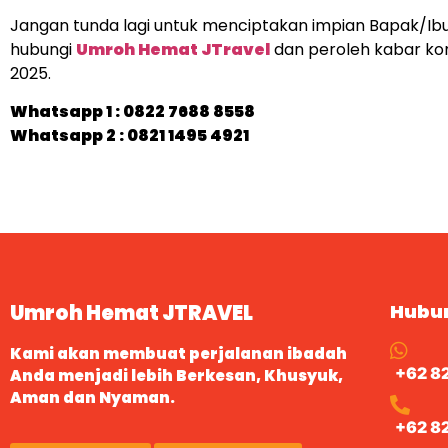
Jangan tunda lagi untuk menciptakan impian Bapak/Ib
hubungi
Umroh Hemat JTravel
dan peroleh kabar ko
2025.
Whatsapp 1 :
0822 7688 8558
Whatsapp 2 : 0821 1495 4921
Umroh Hemat JTRAVEL
Hubu
Kami akan membuat perjalanan ibadah
+62 8
Anda menjadi lebih Berkesan, Khusyuk,
Aman dan Nyaman.
+62 8