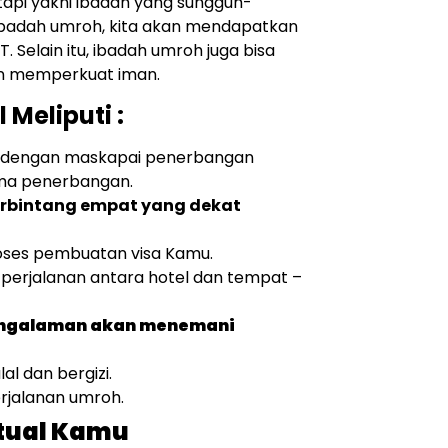
api yakni ibadah yang sungguh-
ibadah umroh, kita akan mendapatkan
Selain itu, ibadah umroh juga bisa
an memperkuat iman.
Meliputi :
 dengan maskapai penerbangan
ma penerbangan.
erbintang empat yang dekat
ses pembuatan visa Kamu.
perjalanan antara hotel dan tempat –
pengalaman akan menemani
al dan bergizi.
erjalanan umroh.
itual Kamu