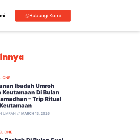
ami
Hubungi Kami
ainnya
L ONE
lanan Ibadah Umroh
 Keutamaan Di Bulan
Ramadhan – Trip Ritual
 Keutamaan
N UMRAH
MARCH 13, 2026
EL ONE