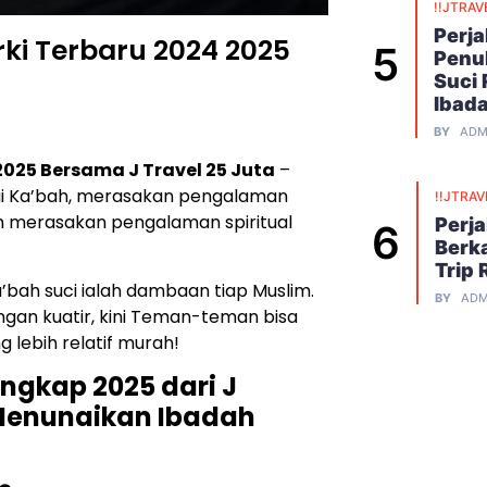
!!JTRAV
Perj
ki Terbaru 2024 2025
Penu
Suci
Ibad
BY
ADM
2025 Bersama J Travel 25 Juta
–
i Ka’bah, merasakan pengalaman
!!JTRAV
n merasakan pengalaman spiritual
Perj
Berk
Trip 
ah suci ialah dambaan tiap Muslim.
BY
ADM
angan kuatir, kini Teman-teman bisa
 lebih relatif murah!
gkap 2025 dari J
 Menunaikan Ibadah