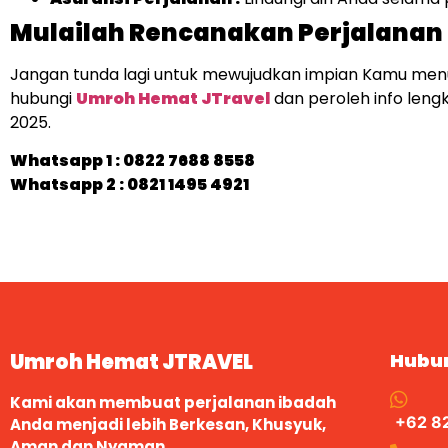
Mulailah Rencanakan Perjalanan 
Jangan tunda lagi untuk mewujudkan impian Kamu men
hubungi
Umroh Hemat JTravel
dan peroleh info len
2025.
Whatsapp 1 :
0822 7688 8558
Whatsapp 2 : 0821 1495 4921
Umroh Hemat JTRAVEL
Hubu
Kami akan membuat perjalanan ibadah
+62 8
Anda menjadi lebih Berkesan, Khusyuk,
Aman dan Nyaman.