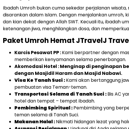
Ibadah Umroh bukan cuma sekedar perjalanan wisata,
disarankan dalam Islam. Dengan menjalankan umroh, k
dan kian dekat dengan Allah SWT. Kecuali itu, ibadah 
ketenangan jiwa, menghilangkan dosa, dan memperkua
Paket Umroh Hemat JTravelJ Travel 
Karcis Pesawat PP :
Kami berpartner dengan mas
memberikan kenyamanan selama penerbangan.
Akomodasi Hotel : Menginap di penginapan b
dengan Masjidil Haram dan Masjid Nabawi.
Visa Ke Tanah Suci :
Kami akan bertanggung jaw
pembuatan visa Teman-teman.
Transportasi Selama di Tanah Suci :
Bis AC y
hotel dan tempat – tempat ibadah.
Pembimbing Spiritual :
Pembimbing yang berp
teman selama di Tanah Suci.
Makanan Halal :
Nikmati hidangan lezat yang hala
Asuransi Perjalanan :
Lindungi diri Anda selama