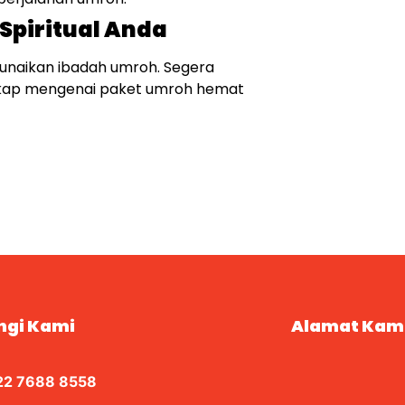
Spiritual Anda
unaikan ibadah umroh. Segera
gkap mengenai paket umroh hemat
ngi Kami
Alamat Kam
22 7688 8558