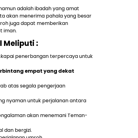
 namun adalah ibadah yang amat
ita akan menerima pahala yang besar
umroh juga dapat memberikan
t iman.
Meliputi :
kapai penerbangan terpercaya untuk
erbintang empat yang dekat
ab atas segala pengerjaan
ang nyaman untuk perjalanan antara
engalaman akan menemani Teman-
l dan bergizi.
 perjalanan umroh.