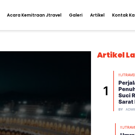
Acara Kemitraan Jtravel
Galeri
Artikel
Kontak K
Artikel L
!!JTRAVE
Perja
Penuh
Suci 
Sarat
BY
ADMI
!!JTRAV