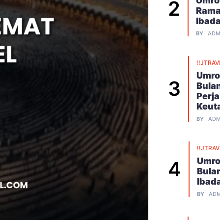
Umroh
Rama
Ibad
BY
ADM
!!JTRAV
Umro
Bula
Perj
Keut
BY
ADM
!!JTRA
Umro
Bula
Ibad
BY
ADM