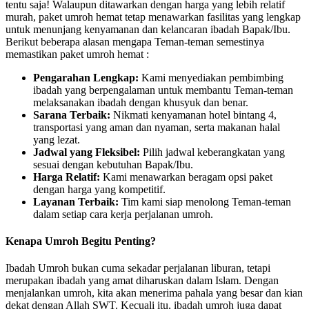
tentu saja! Walaupun ditawarkan dengan harga yang lebih relatif
murah, paket umroh hemat tetap menawarkan fasilitas yang lengkap
untuk menunjang kenyamanan dan kelancaran ibadah Bapak/Ibu.
Berikut beberapa alasan mengapa Teman-teman semestinya
memastikan paket umroh hemat :
Pengarahan Lengkap:
Kami menyediakan pembimbing
ibadah yang berpengalaman untuk membantu Teman-teman
melaksanakan ibadah dengan khusyuk dan benar.
Sarana Terbaik:
Nikmati kenyamanan hotel bintang 4,
transportasi yang aman dan nyaman, serta makanan halal
yang lezat.
Jadwal yang Fleksibel:
Pilih jadwal keberangkatan yang
sesuai dengan kebutuhan Bapak/Ibu.
Harga Relatif:
Kami menawarkan beragam opsi paket
dengan harga yang kompetitif.
Layanan Terbaik:
Tim kami siap menolong Teman-teman
dalam setiap cara kerja perjalanan umroh.
Kenapa Umroh Begitu Penting?
Ibadah Umroh bukan cuma sekadar perjalanan liburan, tetapi
merupakan ibadah yang amat diharuskan dalam Islam. Dengan
menjalankan umroh, kita akan menerima pahala yang besar dan kian
dekat dengan Allah SWT. Kecuali itu, ibadah umroh juga dapat