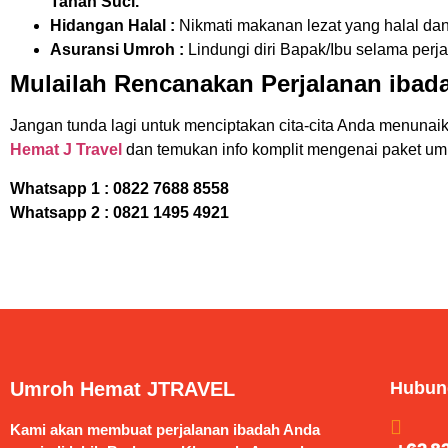
Tanah Suci.
Hidangan Halal :
Nikmati makanan lezat yang halal dan 
Asuransi Umroh :
Lindungi diri Bapak/Ibu selama perj
Mulailah Rencanakan Perjalanan iba
Jangan tunda lagi untuk menciptakan cita-cita Anda menuna
Hemat J Travel
dan temukan info komplit mengenai paket um
Whatsapp 1 :
0822 7688 8558
Whatsapp 2 : 0821 1495 4921
Umroh Hemat JTRAVEL
Hubun
Kami akan membuat perjalanan ibadah Anda