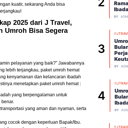
Rama
angan kuatir, sekarang Anda bisa
Ibad
terjangkau!
BY
ADM
p 2025 dari J Travel,
h Umroh Bisa Segera
!!JTRAV
Umro
Bula
Perj
Keut
jamin pelayanan yang baik?” Jawabannya
BY
ADM
g lebih terjangkau, paket umroh hemat
jang kenyamanan dan kelancaran ibadah
!!JTRA
tinya menetapkan paket umroh hemat :
Umro
adah yang berpengalaman untuk
Bula
 benar.
Ibad
 transportasi yang aman dan nyaman, serta
BY
ADM
ang cocok dengan keperluan Bapak/Ibu.
!!JTRAV