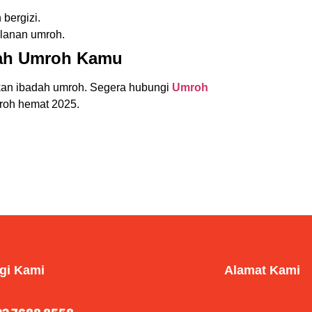
bergizi.
alanan umroh.
dah Umroh Kamu
ikan ibadah umroh. Segera hubungi
Umroh
roh hemat 2025.
gi Kami
Alamat Kami