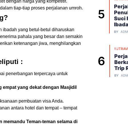
et dengan harga yang kompetitif.
Perj
alam tiap-tiap proses perjalanan umroh.
Penu
ng?
Suci
Ibad
 ibadah yang betul-betul diharuskan
BY
ADM
enerima pahala yang besar dan semakin
berikan ketenangan jiwa, menghilangkan
!!JTRAV
Perj
iputi :
Berk
Trip 
ai penerbangan terpercaya untuk
BY
ADM
g empat yang dekat dengan Masjidil
aksanaan pembuatan visa Anda.
nan antara hotel dan tempat – tempat
an memandu Teman-teman selama di