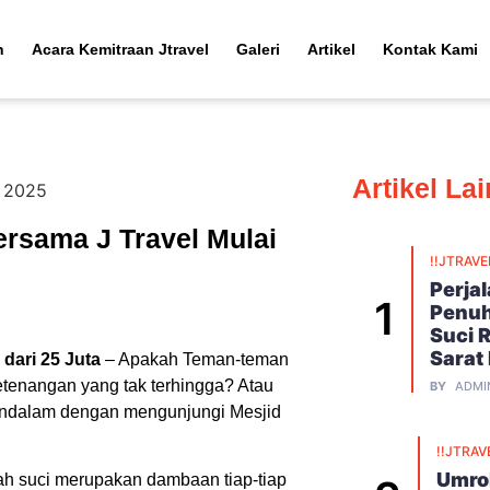
h
Acara Kemitraan Jtravel
Galeri
Artikel
Kontak Kami
Artikel La
ersama J Travel Mulai
!!JTRAVE
Perja
Penuh
Suci 
Sarat
dari 25 Juta
– Apakah Teman-teman
enangan yang tak terhingga? Atau
BY
ADMI
endalam dengan mengunjungi Mesjid
!!JTRAV
Umroh
ah suci merupakan dambaan tiap-tiap