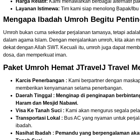
Harga Relatif:
Kami menawarkan berbagai alternatif pak
Layanan Istimewa:
Tim kami siap menolong Bapak/Ibu d
Mengapa Ibadah Umroh Begitu Penti
Umroh bukan cuma sekedar perjalanan tamasya, tetapi adalah
dalam agama Islam. Dengan menjalankan umroh, kita akan m
dekat dengan Allah SWT. Kecuali itu, umroh juga dapat mem
dosa, dan memperkuat iman.
Paket Umroh Hemat JTravelJ Travel Mel
Karcis Penerbangan :
Kami berpartner dengan maskap
memberikan kenyamanan selama penerbangan.
Daerah Tinggal : Menginap di penginapan berbintan
Haram dan Mesjid Nabawi.
Visa Ke Tanah Suci :
Kami akan mengurus segala pel
Transportasi Lokal :
Bus AC yang nyaman untuk perjala
ibadah.
Nasihat Ibadah : Pemandu yang berpengalaman ak