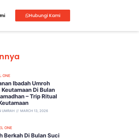
ami
Hubungi Kami
innya
L ONE
lanan Ibadah Umroh
 Keutamaan Di Bulan
amadhan – Trip Ritual
 Keutamaan
N UMRAH
MARCH 13, 2026
EL ONE
 Berkah Di Bulan Suci