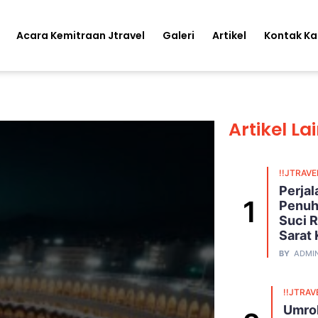
Acara Kemitraan Jtravel
Galeri
Artikel
Kontak K
Artikel La
!!JTRAVE
Perja
Penuh
Suci R
Sarat
BY
ADMI
!!JTRAV
Umroh