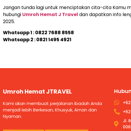
Jangan tunda lagi untuk menciptakan cita-cita Kamu 
hubungi
Umroh Hemat J Travel
dan dapatkan info le
2025.
Whatsapp 1 :
0822 7688 8558
Whatsapp 2 : 0821 1495 4921
Umroh Hemat JTRAVEL
Hubun
+62
Kami akan membuat perjalanan ibadah Anda
menjadi lebih Berkesan, Khusyuk, Aman dan
+62
Nyaman.
Jl.
006