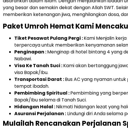
disarankan dalam Islam. Dengan menjalankan ibadah 
yang besar dan semakin dekat dengan Allah SWT. Selain
memberikan ketenangan jiwa, menghilangkan dosa, d
Paket Umroh Hemat Kami Mencaku
Tiket Pesawat Pulang Pergi :
Kami Menjalin ker
terpercaya untuk memberikan kenyamanan sela
Penginapan :
Menginap di hotel bintang 4 yang d
Nabawi.
Visa Ke Tanah Suci :
Kami akan bertanggung jaw
visa Bapak/Ibu.
Transportasi Darat :
Bus AC yang nyaman untuk 
tempat ibadah.
Pembimbing Spiritual :
Pembimbing yang berpe
Bapak/Ibu selama di Tanah Suci.
Hidangan Halal :
Nikmati hidangan lezat yang hala
Asuransi Perjalanan :
Lindungi diri Anda selama 
Mulailah Rencanakan Perjalanan 