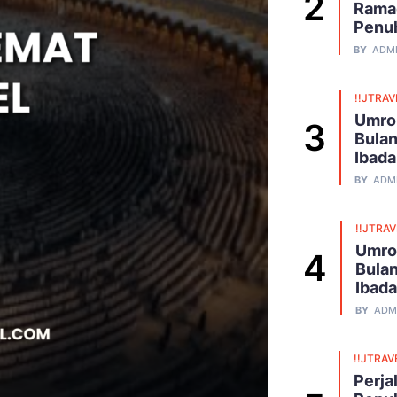
Ramad
Penu
BY
ADM
!!JTRAV
Umro
Bulan
Ibad
BY
ADM
!!JTRA
Umro
Bulan
Ibad
BY
ADM
!!JTRAV
Perja