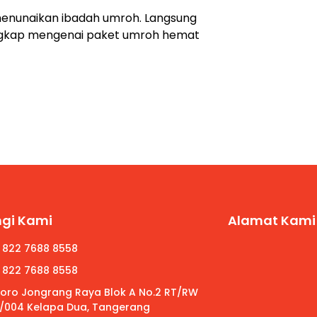
menunaikan ibadah umroh. Langsung
ngkap mengenai paket umroh hemat
gi Kami
Alamat Kami
 822 7688 8558
 822 7688 8558
 Roro Jongrang Raya Blok A No.2 RT/RW
/004 Kelapa Dua, Tangerang