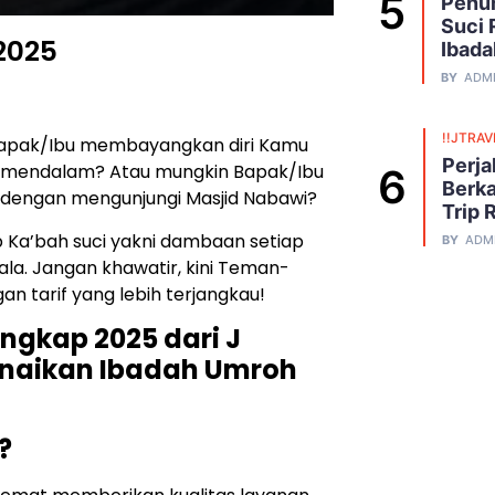
Penuh
Suci 
2025
Ibada
BY
ADM
!!JTRAV
apak/Ibu membayangkan diri Kamu
Perja
g mendalam? Atau mungkin Bapak/Ibu
Berka
 dengan mengunjungi Masjid Nabawi?
Trip 
Ka’bah suci yakni dambaan setiap
BY
ADM
dala. Jangan khawatir, kini Teman-
n tarif yang lebih terjangkau!
gkap 2025 dari J
unaikan Ibadah Umroh
?