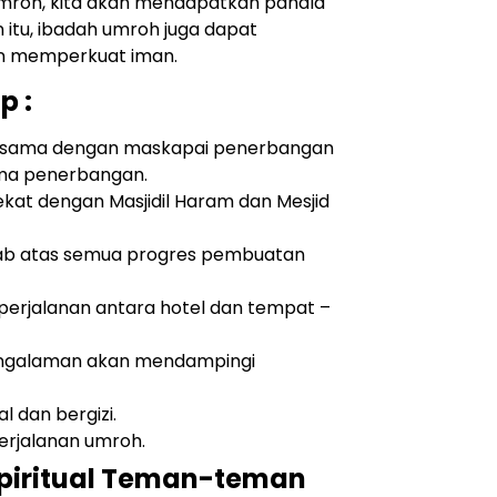
umroh, kita akan mendapatkan pahala
 itu, ibadah umroh juga dapat
an memperkuat iman.
p :
ja sama dengan maskapai penerbangan
ma penerbangan.
ekat dengan Masjidil Haram dan Mesjid
ab atas semua progres pembuatan
perjalanan antara hotel dan tempat –
ngalaman akan mendampingi
l dan bergizi.
perjalanan umroh.
Spiritual Teman-teman