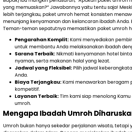
Bapak/Ibu mungkin penasaran, “Apakah paket umroh h
yang memuaskan?” Jawabannya yaitu tentu saja! Mesk
lebih terjangkau, paket umroh hemat konsisten menawa
menunjang kenyamanan dan kelancaran ibadah Anda. 
Teman-teman sepatutnya memastikan paket umroh h
Pengarahan Komplit:
Kami menyediakan pembim
untuk membantu Anda melaksanakan ibadah deng
Sarana Terbaik:
Nikmati kenyamanan hotel binta
nyaman, serta makanan halal yang lezat.
Jadwal yang Fleksibel:
Pilih jadwal keberangka
Anda.
Biaya Terjangkau:
Kami menawarkan beragam pi
kompetitif.
Layanan Terbaik:
Tim kami siap menolong Kamu 
umroh.
Mengapa Ibadah Umroh Diharuska
Umroh bukan hanya sekedar perjalanan wisata, tetapi 