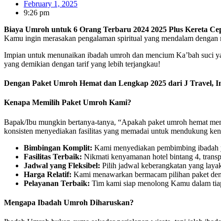
February 1, 2025
9:26 pm
Biaya Umroh untuk 6 Orang Terbaru 2024 2025 Plus Kereta Ce
Kamu ingin merasakan pengalaman spiritual yang mendalam dengan
Impian untuk menunaikan ibadah umroh dan mencium Ka’bah suci yait
yang demikian dengan tarif yang lebih terjangkau!
Dengan Paket Umroh Hemat dan Lengkap 2025 dari J Travel, 
Kenapa Memilih Paket Umroh Kami?
Bapak/Ibu mungkin bertanya-tanya, “Apakah paket umroh hemat membe
konsisten menyediakan fasilitas yang memadai untuk mendukung ke
Bimbingan Komplit:
Kami menyediakan pembimbing ibadah y
Fasilitas Terbaik:
Nikmati kenyamanan hotel bintang 4, transp
Jadwal yang Fleksibel:
Pilih jadwal keberangkatan yang laya
Harga Relatif:
Kami menawarkan bermacam pilihan paket deng
Pelayanan Terbaik:
Tim kami siap menolong Kamu dalam tiap-
Mengapa Ibadah Umroh Diharuskan?