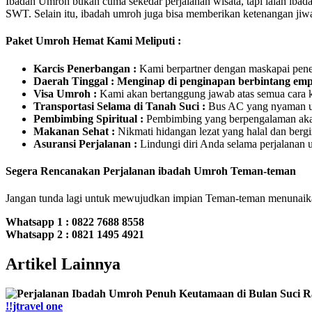
Ibadah Umroh bukan cuma sekedar perjalanan wisata, tapi ialah iba
SWT. Selain itu, ibadah umroh juga bisa memberikan ketenangan ji
Paket Umroh Hemat Kami Meliputi :
Karcis Penerbangan :
Kami berpartner dengan maskapai pen
Daerah Tinggal : Menginap di penginapan berbintang emp
Visa Umroh :
Kami akan bertanggung jawab atas semua cara k
Transportasi Selama di Tanah Suci :
Bus AC yang nyaman unt
Pembimbing Spiritual :
Pembimbing yang berpengalaman akan
Makanan Sehat :
Nikmati hidangan lezat yang halal dan bergi
Asuransi Perjalanan :
Lindungi diri Anda selama perjalanan 
Segera Rencanakan Perjalanan ibadah Umroh Teman-teman
Jangan tunda lagi untuk mewujudkan impian Teman-teman menunai
Whatsapp 1 :
0822 7688 8558
Whatsapp 2 : 0821 1495 4921
Artikel Lainnya
!!jtravel one