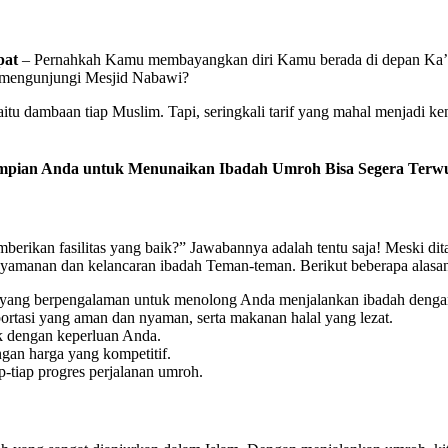
pat
– Pernahkah Kamu membayangkan diri Kamu berada di depan Ka’b
 mengunjungi Mesjid Nabawi?
u dambaan tiap Muslim. Tapi, seringkali tarif yang mahal menjadi ke
Impian Anda untuk Menunaikan Ibadah Umroh Bisa Segera Terw
rikan fasilitas yang baik?” Jawabannya adalah tentu saja! Meski dit
nyamanan dan kelancaran ibadah Teman-teman. Berikut beberapa alas
ang berpengalaman untuk menolong Anda menjalankan ibadah dengan
ortasi yang aman dan nyaman, serta makanan halal yang lezat.
k dengan keperluan Anda.
an harga yang kompetitif.
tiap progres perjalanan umroh.