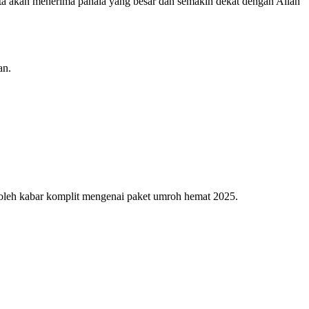
ita akan menerima pahala yang besar dan semakin dekat dengan Allah
an.
oleh kabar komplit mengenai paket umroh hemat 2025.