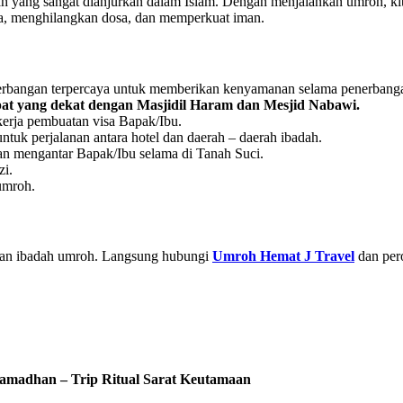
dah yang sangat dianjurkan dalam Islam. Dengan menjalankan umroh, k
wa, menghilangkan dosa, dan memperkuat iman.
erbangan terpercaya untuk memberikan kenyamanan selama penerbang
at yang dekat dengan Masjidil Haram dan Mesjid Nabawi.
erja pembuatan visa Bapak/Ibu.
uk perjalanan antara hotel dan daerah – daerah ibadah.
 mengantar Bapak/Ibu selama di Tanah Suci.
zi.
umroh.
kan ibadah umroh. Langsung hubungi
Umroh Hemat J Travel
dan per