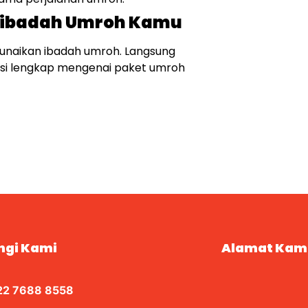
n ibadah Umroh Kamu
unaikan ibadah umroh. Langsung
si lengkap mengenai paket umroh
ngi Kami
Alamat Kam
22 7688 8558