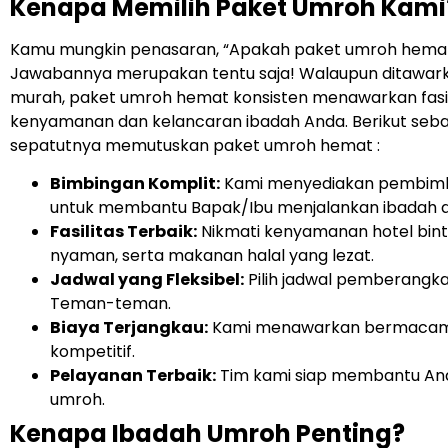
Kenapa Memilih Paket Umroh Kami
Kamu mungkin penasaran, “Apakah paket umroh hemat 
Jawabannya merupakan tentu saja! Walaupun ditawarka
murah, paket umroh hemat konsisten menawarkan fasi
kenyamanan dan kelancaran ibadah Anda. Berikut seb
sepatutnya memutuskan paket umroh hemat :
Bimbingan Komplit:
Kami menyediakan pembimb
untuk membantu Bapak/Ibu menjalankan ibadah d
Fasilitas Terbaik:
Nikmati kenyamanan hotel bint
nyaman, serta makanan halal yang lezat.
Jadwal yang Fleksibel:
Pilih jadwal pemberangk
Teman-teman.
Biaya Terjangkau:
Kami menawarkan bermacam a
kompetitif.
Pelayanan Terbaik:
Tim kami siap membantu Anda
umroh.
Kenapa Ibadah Umroh Penting?