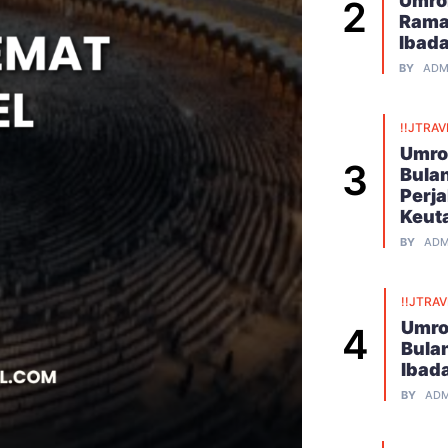
Umroh
Rama
Ibad
BY
ADM
!!JTRAV
Umro
Bula
Perj
Keut
BY
ADM
!!JTRA
Umro
Bula
Ibad
BY
ADM