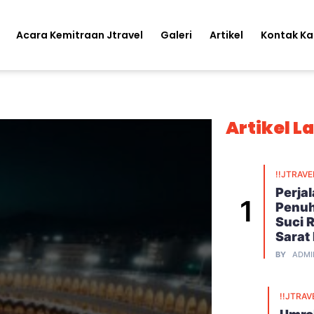
Acara Kemitraan Jtravel
Galeri
Artikel
Kontak K
Artikel L
!!JTRAVE
Perja
Penuh
Suci 
Sarat
BY
ADMI
!!JTRAV