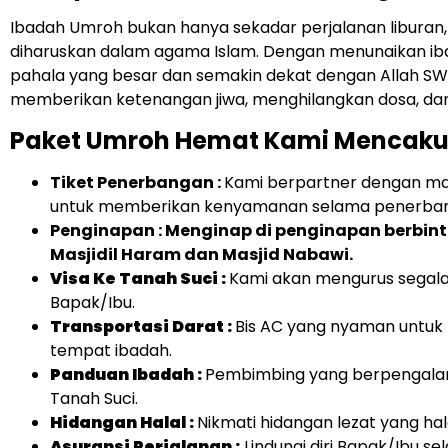
Ibadah Umroh bukan hanya sekadar perjalanan liburan, 
diharuskan dalam agama Islam. Dengan menunaikan ib
pahala yang besar dan semakin dekat dengan Allah SWT.
memberikan ketenangan jiwa, menghilangkan dosa, d
Paket Umroh Hemat Kami Mencaku
Tiket Penerbangan :
Kami berpartner dengan m
untuk memberikan kenyamanan selama penerba
Penginapan : Menginap di penginapan berbi
Masjidil Haram dan Masjid Nabawi.
Visa Ke Tanah Suci :
Kami akan mengurus segal
Bapak/Ibu.
Transportasi Darat :
Bis AC yang nyaman untuk 
tempat ibadah.
Panduan Ibadah :
Pembimbing yang berpengala
Tanah Suci.
Hidangan Halal :
Nikmati hidangan lezat yang hala
Asuransi Perjalanan :
Lindungi diri Bapak/Ibu s