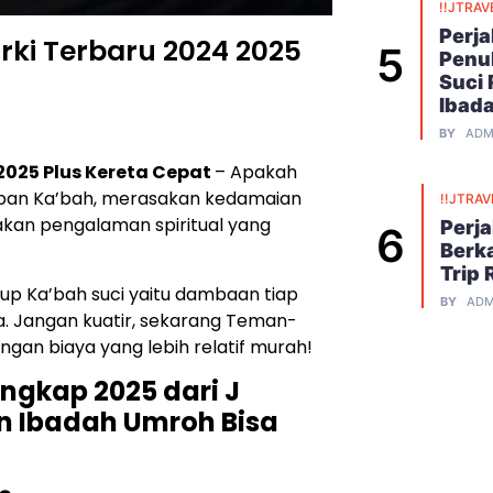
!!JTRAV
Perj
rki Terbaru 2024 2025
Penu
Suci
Ibad
BY
ADM
2025 Plus Kereta Cepat
– Apakah
epan Ka’bah, merasakan kedamaian
!!JTRAV
kan pengalaman spiritual yang
Perj
Berk
Trip 
p Ka’bah suci yaitu dambaan tiap
BY
ADM
la. Jangan kuatir, sekarang Teman-
an biaya yang lebih relatif murah!
gkap 2025 dari J
n Ibadah Umroh Bisa