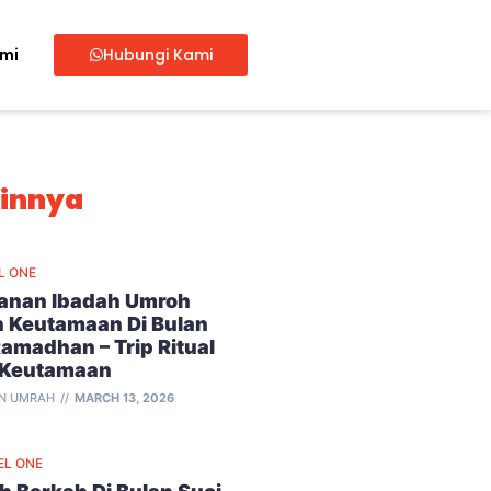
ami
Hubungi Kami
ainnya
L ONE
lanan Ibadah Umroh
 Keutamaan Di Bulan
Ramadhan – Trip Ritual
 Keutamaan
N UMRAH
MARCH 13, 2026
EL ONE