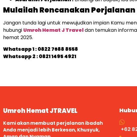
Mulailah Rencanakan Perjalana
Jangan tunda lagi untuk mewujudkan impian Kamu men
hubungi
Umroh Hemat J Travel
dan temukan informa
hemat 2025.
Whatsapp 1 :
0822 7688 8558
Whatsapp 2 : 0821 1495 4921
Umroh Hemat JTRAVEL
Hubu
Kami akan membuat perjalanan ibadah
+62 8
Anda menjadi lebih Berkesan, Khusyuk,
Aman dan Nyaman.