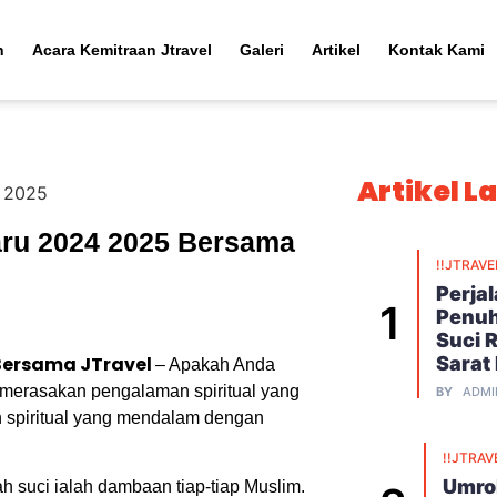
h
Acara Kemitraan Jtravel
Galeri
Artikel
Kontak Kami
Artikel L
aru 2024 2025 Bersama
!!JTRAVE
Perja
Penuh
Suci 
 Bersama JTravel
Sarat
– Apakah Anda
 merasakan pengalaman spiritual yang
BY
ADMI
spiritual yang mendalam dengan
!!JTRAV
Umroh
suci ialah dambaan tiap-tiap Muslim.