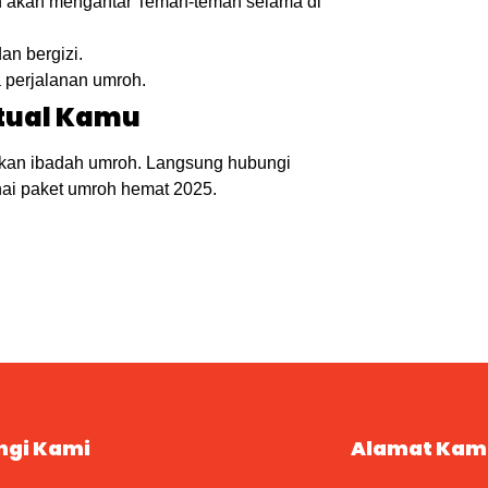
 akan mengantar Teman-teman selama di
an bergizi.
 perjalanan umroh.
itual Kamu
ikan ibadah umroh. Langsung hubungi
ai paket umroh hemat 2025.
ngi Kami
Alamat Kam