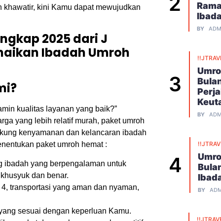
Rama
n khawatir, kini Kamu dapat mewujudkan
Ibad
!
BY
ADM
gkap 2025 dari J
unaikan Ibadah Umroh
!!JTRAV
Umro
Bula
mi?
Perj
Keut
min kualitas layanan yang baik?”
BY
ADM
ga yang lebih relatif murah, paket umroh
dukung kenyamanan dan kelancaran ibadah
!!JTRA
nentukan paket umroh hemat :
Umro
 ibadah yang berpengalaman untuk
Bula
khusyuk dan benar.
Ibad
 4, transportasi yang aman dan nyaman,
BY
ADM
 yang sesuai dengan keperluan Kamu.
!!JTRAV