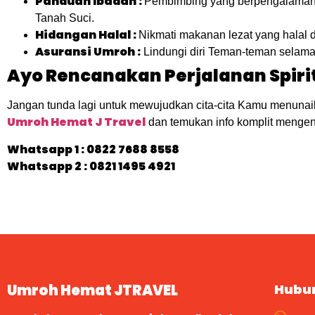
Panduan Ibadah :
Pembimbing yang berpengalaman
Tanah Suci.
Hidangan Halal :
Nikmati makanan lezat yang halal d
Asuransi Umroh :
Lindungi diri Teman-teman selama
Ayo Rencanakan Perjalanan Spir
Jangan tunda lagi untuk mewujudkan cita-cita Kamu menuna
Umroh Hemat J Travel
dan temukan info komplit mengen
Whatsapp 1 :
0822 7688 8558
Whatsapp 2 : 0821 1495 4921
Umroh Hemat JTRAVEL
Hubu