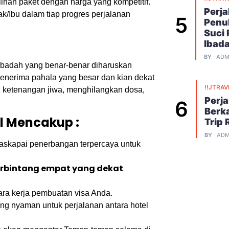
an paket dengan harga yang kompetitif.
Perj
/Ibu dalam tiap progres perjalanan
Penu
Suci
Ibad
BY
ADM
 ibadah yang benar-benar diharuskan
enerima pahala yang besar dan kian dekat
!!JTRAV
n ketenangan jiwa, menghilangkan dosa,
Perj
Berk
l Mencakup :
Trip 
BY
ADM
skapai penerbangan terpercaya untuk
erbintang empat yang dekat
ra kerja pembuatan visa Anda.
ng nyaman untuk perjalanan antara hotel