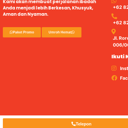
Kami akan membuat perjalanan ibadah
+62 8
Anda menjadi lebih Berkesan, Khusyuk,
Aman dan Nyaman.
+62 8
Paket Promo
Umroh Hemat
Jl. Ro
006/00
Ikuti
Ins
Fa
Telepon