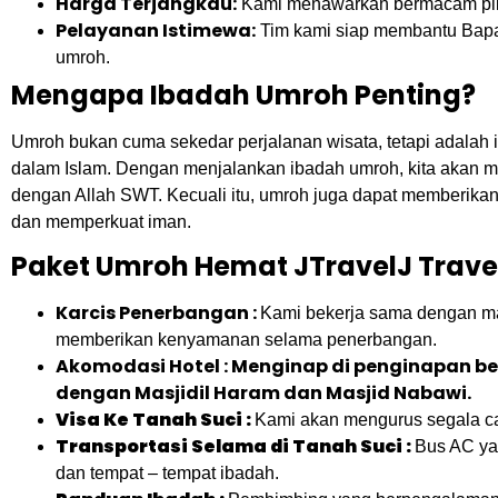
Harga Terjangkau:
Kami menawarkan bermacam pilih
Pelayanan Istimewa:
Tim kami siap membantu Bapak
umroh.
Mengapa Ibadah Umroh Penting?
Umroh bukan cuma sekedar perjalanan wisata, tetapi adalah
dalam Islam. Dengan menjalankan ibadah umroh, kita akan m
dengan Allah SWT. Kecuali itu, umroh juga dapat memberika
dan memperkuat iman.
Paket Umroh Hemat JTravelJ Trave
Karcis Penerbangan :
Kami bekerja sama dengan ma
memberikan kenyamanan selama penerbangan.
Akomodasi Hotel : Menginap di penginapan b
dengan Masjidil Haram dan Masjid Nabawi.
Visa Ke Tanah Suci :
Kami akan mengurus segala ca
Transportasi Selama di Tanah Suci :
Bus AC ya
dan tempat – tempat ibadah.