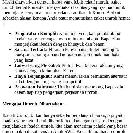
Meski ditawarkan dengan harga yang lebih relatif murah, paket
umroh hemat konsisten menyediakan fasilitas yang nyaman untuk
menunjang kenyamanan dan kelancaran ibadah Kamu. Berikut
sebagian alasan kenapa Anda patut memutuskan paket umroh hemat
:
Pengarahan Komplit:
Kami menyediakan pembimbing
ibadah yang berpengalaman untuk membantu Bapak/Ibu
mengerjakan ibadah dengan khusyuk dan benar.
Sarana Terbaik:
Nikmati kenyamanan hotel bintang 4,
transportasi yang aman dan nyaman, serta makanan halal
yang lezat.
Jadwal yang Fleksibel:
Pilih jadwal keberangkatan yang
pantas dengan kebutuhan Kamu.
Biaya Terjangkau:
Kami menawarkan bermacam alternatif
paket dengan harga yang kompetitif.
Pelayanan Istimewa:
Tim kami siap menolong Bapak/Ibu
dalam tiap-tiap pengerjaan perjalanan umroh.
Mengapa Umroh Diharuskan?
Ibadah Umroh bukan hanya sekadar perjalanan liburan, tapi yaitu
ibadah yang betul-betul diharuskan dalam agama Islam. Dengan
menjalankan ibadah umroh, kita akan menerima pahala yang besar
dan semakin dekat dengan Allah SWT. Kecuali itu, ibadah umroh