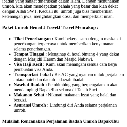
ibadah yang sangat diharuskan dalam Islam. Dengan menunaikan
umroh, kita akan mendapatkan pahala yang besar dan kian dekat
dengan Allah SWT. Kecuali itu, umroh juga bisa memberikan
ketenangan jiwa, menghilangkan dosa, dan memperkuat iman.
Paket Umroh Hemat JTravelJ Travel Mencakup :
Tiket Penerbangan :
Kami bekerja sama dengan maskapai
penerbangan terpercaya untuk memberikan kenyamanan
selama penerbangan.
Tempat Tinggal :
Menginap di hotel bintang 4 yang dekat
dengan Masjidil Haram dan Masjid Nabawi.
Visa Haji Kecil :
Kami akan menangani semua cara kerja
pembuatan visa Anda.
Transportasi Lokal :
Bis AC yang nyaman untuk perjalanan
antara hotel dan daerah – daerah ibadah.
Nasehat Ibadah :
Pembimbing yang berpengalaman akan
mendampingi Bapak/Ibu selama di Tanah Suci.
Makanan Sehat :
Nikmati makanan lezat yang halal dan
bergizi.
Asuransi Umroh :
Lindungi diri Anda selama perjalanan
umroh.
Mulailah Rencanakan Perjalanan ibadah Umroh Bapak/Ibu