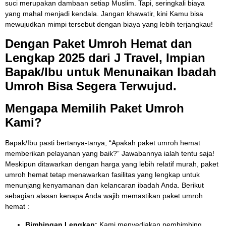
suci merupakan dambaan setiap Muslim. Tapi, seringkali biaya
yang mahal menjadi kendala. Jangan khawatir, kini Kamu bisa
mewujudkan mimpi tersebut dengan biaya yang lebih terjangkau!
Dengan Paket Umroh Hemat dan
Lengkap 2025 dari J Travel, Impian
Bapak/Ibu untuk Menunaikan Ibadah
Umroh Bisa Segera Terwujud.
Mengapa Memilih Paket Umroh
Kami?
Bapak/Ibu pasti bertanya-tanya, “Apakah paket umroh hemat
memberikan pelayanan yang baik?” Jawabannya ialah tentu saja!
Meskipun ditawarkan dengan harga yang lebih relatif murah, paket
umroh hemat tetap menawarkan fasilitas yang lengkap untuk
menunjang kenyamanan dan kelancaran ibadah Anda. Berikut
sebagian alasan kenapa Anda wajib memastikan paket umroh
hemat :
Bimbingan Lengkap:
Kami menyediakan pembimbing