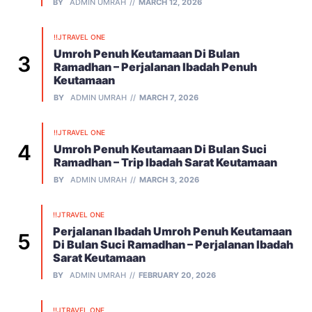
BY
ADMIN UMRAH
MARCH 12, 2026
!!JTRAVEL ONE
Umroh Penuh Keutamaan Di Bulan
Ramadhan – Perjalanan Ibadah Penuh
Keutamaan
BY
ADMIN UMRAH
MARCH 7, 2026
!!JTRAVEL ONE
Umroh Penuh Keutamaan Di Bulan Suci
Ramadhan – Trip Ibadah Sarat Keutamaan
BY
ADMIN UMRAH
MARCH 3, 2026
!!JTRAVEL ONE
Perjalanan Ibadah Umroh Penuh Keutamaan
Di Bulan Suci Ramadhan – Perjalanan Ibadah
Sarat Keutamaan
BY
ADMIN UMRAH
FEBRUARY 20, 2026
!!JTRAVEL ONE