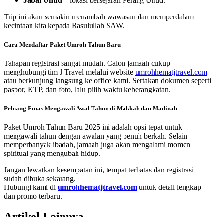
Jabal Uhud
– lokasi bersejarah Perang Uhud.
Trip ini akan semakin menambah wawasan dan memperdalam
kecintaan kita kepada Rasulullah SAW.
Cara Mendaftar Paket Umroh Tahun Baru
Tahapan registrasi sangat mudah. Calon jamaah cukup
menghubungi tim J Travel melalui website
umrohhematjtravel.com
atau berkunjung langsung ke office kami. Sertakan dokumen seperti
paspor, KTP, dan foto, lalu pilih waktu keberangkatan.
Peluang Emas Mengawali Awal Tahun di Makkah dan Madinah
Paket Umroh Tahun Baru 2025 ini adalah opsi tepat untuk
mengawali tahun dengan awalan yang penuh berkah. Selain
memperbanyak ibadah, jamaah juga akan mengalami momen
spiritual yang mengubah hidup.
Jangan lewatkan kesempatan ini, tempat terbatas dan registrasi
sudah dibuka sekarang.
Hubungi kami di
umrohhematjtravel.com
untuk detail lengkap
dan promo terbaru.
Artikel Lainnya