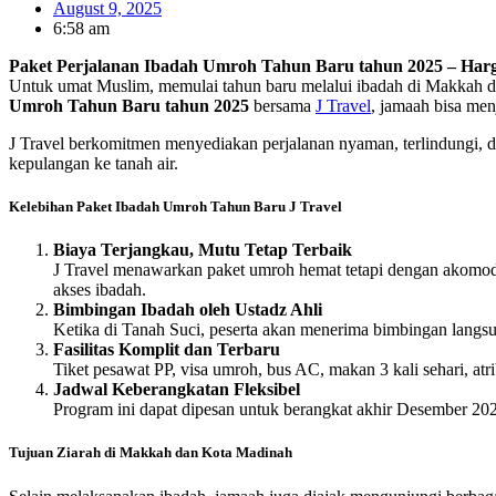
August 9, 2025
6:58 am
Paket Perjalanan Ibadah Umroh Tahun Baru tahun 2025 – Harga
Untuk umat Muslim, memulai tahun baru melalui ibadah di Makkah
Umroh Tahun Baru tahun 2025
bersama
J Travel
, jamaah bisa me
J Travel berkomitmen menyediakan perjalanan nyaman, terlindungi, dan
kepulangan ke tanah air.
Kelebihan Paket Ibadah Umroh Tahun Baru J Travel
Biaya Terjangkau, Mutu Tetap Terbaik
J Travel menawarkan paket umroh hemat tetapi dengan akomoda
akses ibadah.
Bimbingan Ibadah oleh Ustadz Ahli
Ketika di Tanah Suci, peserta akan menerima bimbingan langsu
Fasilitas Komplit dan Terbaru
Tiket pesawat PP, visa umroh, bus AC, makan 3 kali sehari, at
Jadwal Keberangkatan Fleksibel
Program ini dapat dipesan untuk berangkat akhir Desember 20
Tujuan Ziarah di Makkah dan Kota Madinah