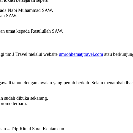
lokasi bersejarah seperti:
kepada Nabi Muhammad SAW.
llah SAW.
aan umat kepada Rasulullah SAW.
i tim J Travel melalui website
umrohhematjtravel.com
atau berkunjung
gawali tahun dengan awalan yang penuh berkah. Selain menambah iba
an sudah dibuka sekarang.
promo terbaru.