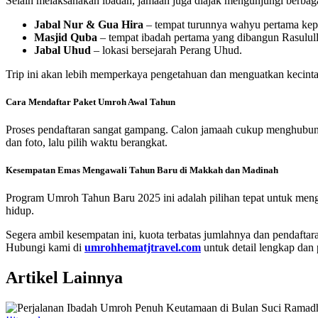
Selain melaksanakan ibadah, jamaah juga diajak mengunjungi berbagai 
Jabal Nur & Gua Hira
– tempat turunnya wahyu pertama 
Masjid Quba
– tempat ibadah pertama yang dibangun Rasulu
Jabal Uhud
– lokasi bersejarah Perang Uhud.
Trip ini akan lebih memperkaya pengetahuan dan menguatkan kecint
Cara Mendaftar Paket Umroh Awal Tahun
Proses pendaftaran sangat gampang. Calon jamaah cukup menghubung
dan foto, lalu pilih waktu berangkat.
Kesempatan Emas Mengawali Tahun Baru di Makkah dan Madinah
Program Umroh Tahun Baru 2025 ini adalah pilihan tepat untuk men
hidup.
Segera ambil kesempatan ini, kuota terbatas jumlahnya dan pendaftar
Hubungi kami di
umrohhematjtravel.com
untuk detail lengkap dan 
Artikel Lainnya