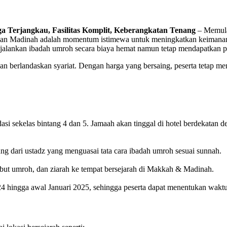
 Terjangkau, Fasilitas Komplit, Keberangkatan Tenang
– Memulai
 dan Madinah adalah momentum istimewa untuk meningkatkan keimana
njalankan ibadah umroh secara biaya hemat namun tetap mendapatkan p
 berlandaskan syariat. Dengan harga yang bersaing, peserta tetap mend
si sekelas bintang 4 dan 5. Jamaah akan tinggal di hotel berdekata
ng dari ustadz yang menguasai tata cara ibadah umroh sesuai sunnah.
ribut umroh, dan ziarah ke tempat bersejarah di Makkah & Madinah.
24 hingga awal Januari 2025, sehingga peserta dapat menentukan wakt