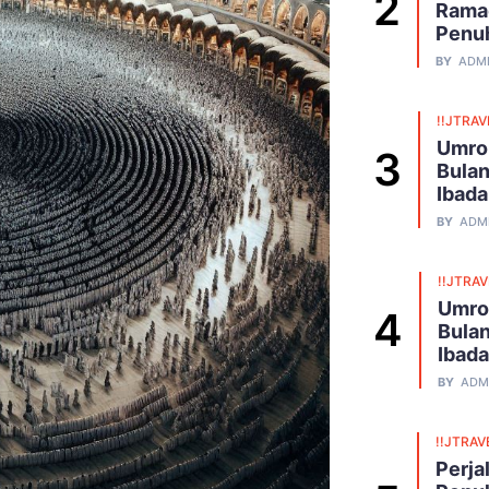
Ramad
Penu
BY
ADM
!!JTRAV
Umro
Bulan
Ibad
BY
ADM
!!JTRA
Umro
Bulan
Ibad
BY
ADM
!!JTRAV
Perja