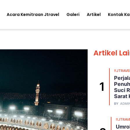
Acara Kemitraan Jtravel
Galeri
Artikel
Kontak K
Artikel La
!!JTRAVE
Perja
Penuh
Suci R
Sarat
BY
ADMI
!!JTRAV
Umroh