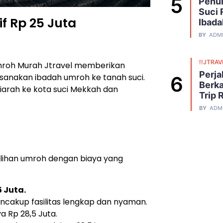
Penuh
Suci 
f Rp 25 Juta
Ibada
BY
ADM
!!JTRAV
roh Murah Jtravel memberikan
Perja
sanakan ibadah umroh ke tanah suci.
Berka
iarah ke kota suci Mekkah dan
Trip 
BY
ADM
lihan umroh dengan biaya yang
 Juta.
encakup fasilitas lengkap dan nyaman.
a Rp 28,5 Juta.