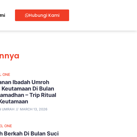
ami
Hubungi Kami
innya
L ONE
lanan Ibadah Umroh
 Keutamaan Di Bulan
amadhan – Trip Ritual
 Keutamaan
N UMRAH
MARCH 13, 2026
EL ONE
 Berkah Di Bulan Suci