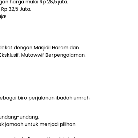
 harga mulai Rp 28,5 juta.
 Rp 32,5 Juta.
ja!
 dekat dengan Masjidil Haram dan
Eksklusif, Mutawwif Berpengalaman,
ebagai biro perjalanan ibadah umroh
n undang-undang.
 jamaah untuk menjadi pilihan