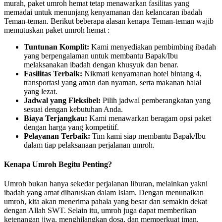
murah, paket umroh hemat tetap menawarkan fasilitas yang
memadai untuk menunjang kenyamanan dan kelancaran ibadah
Teman-teman. Berikut beberapa alasan kenapa Teman-teman wajib
memutuskan paket umroh hemat :
Tuntunan Komplit:
Kami menyediakan pembimbing ibadah
yang berpengalaman untuk membantu Bapak/Ibu
melaksanakan ibadah dengan khusyuk dan benar.
Fasilitas Terbaik:
Nikmati kenyamanan hotel bintang 4,
transportasi yang aman dan nyaman, serta makanan halal
yang lezat.
Jadwal yang Fleksibel:
Pilih jadwal pemberangkatan yang
sesuai dengan kebutuhan Anda.
Biaya Terjangkau:
Kami menawarkan beragam opsi paket
dengan harga yang kompetitif.
Pelayanan Terbaik:
Tim kami siap membantu Bapak/Ibu
dalam tiap pelaksanaan perjalanan umroh.
Kenapa Umroh Begitu Penting?
Umroh bukan hanya sekedar perjalanan liburan, melainkan yakni
ibadah yang amat diharuskan dalam Islam. Dengan menunaikan
umroh, kita akan menerima pahala yang besar dan semakin dekat
dengan Allah SWT. Selain itu, umroh juga dapat memberikan
ketenangan jiwa, menghilangkan dosa, dan memperkuat iman.