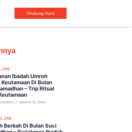
Hubungi Kami
innya
L ONE
lanan Ibadah Umroh
 Keutamaan Di Bulan
amadhan – Trip Ritual
 Keutamaan
N UMRAH
MARCH 13, 2026
EL ONE
 Berkah Di Bulan Suci
han – Perjalanan Ibadah