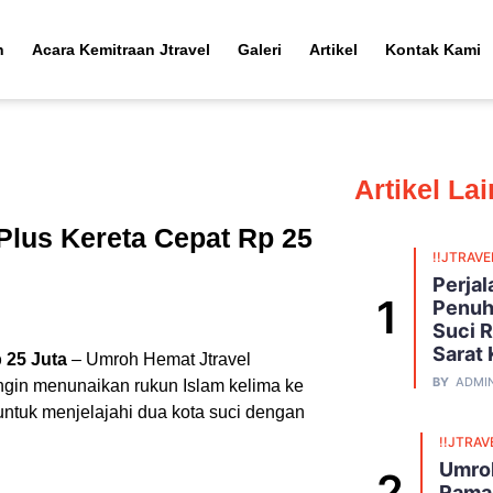
h
Acara Kemitraan Jtravel
Galeri
Artikel
Kontak Kami
Artikel La
lus Kereta Cepat Rp 25
!!JTRAVE
Perja
Penuh
Suci R
Sarat
 25 Juta
– Umroh Hemat Jtravel
BY
ADMI
ngin menunaikan rukun Islam kelima ke
untuk menjelajahi dua kota suci dengan
!!JTRAV
Umroh
Ramad