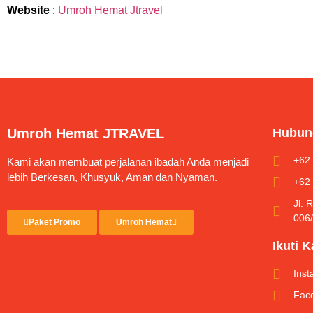
Website
:
Umroh Hemat Jtravel
Umroh Hemat JTRAVEL
Hubun
+62
Kami akan membuat perjalanan ibadah Anda menjadi
lebih Berkesan, Khusyuk, Aman dan Nyaman.
+62
Jl. 
006
Paket Promo
Umroh Hemat
Ikuti 
Ins
Fac