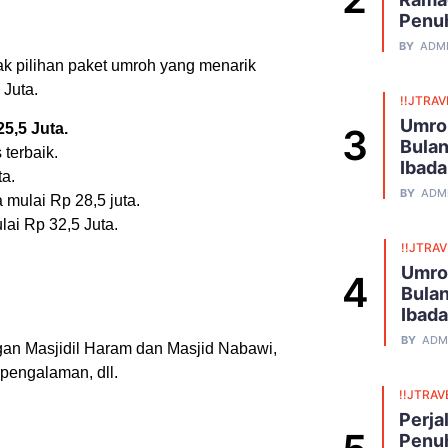
Penu
BY
ADM
k pilihan paket umroh yang menarik
 Juta.
!!JTRAV
Umro
5,5 Juta.
Bulan
 terbaik.
Ibad
ta.
BY
ADM
 mulai Rp 28,5 juta.
lai Rp 32,5 Juta.
!!JTRA
Umro
Bulan
Ibad
BY
ADM
engan Masjidil Haram dan Masjid Nabawi,
pengalaman, dll.
!!JTRAV
Perja
Penuh