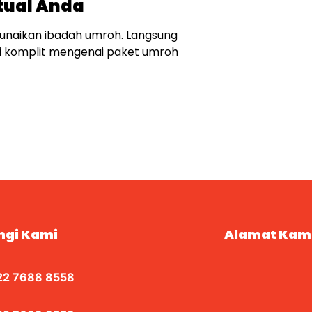
tual Anda
unaikan ibadah umroh. Langsung
i komplit mengenai paket umroh
ngi Kami
Alamat Kam
22 7688 8558