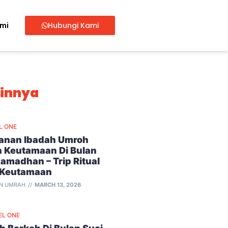
ami
Hubungi Kami
ainnya
L ONE
lanan Ibadah Umroh
 Keutamaan Di Bulan
Ramadhan – Trip Ritual
 Keutamaan
N UMRAH
MARCH 13, 2026
EL ONE