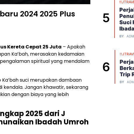
!!JTRAV
Perj
baru 2024 2025 Plus
Penu
Suci
Ibad
BY
ADM
lus Kereta Cepat 25 Juta
– Apakah
apan Ka’bah, merasakan kedamaian
!!JTRAV
pengalaman spiritual yang mendalam
Perj
Berk
Trip 
p Ka’bah suci merupakan dambaan
BY
ADM
adi kendala. Jangan khawatir, sekarang
ian dengan biaya yang lebih
gkap 2025 dari J
enunaikan Ibadah Umroh