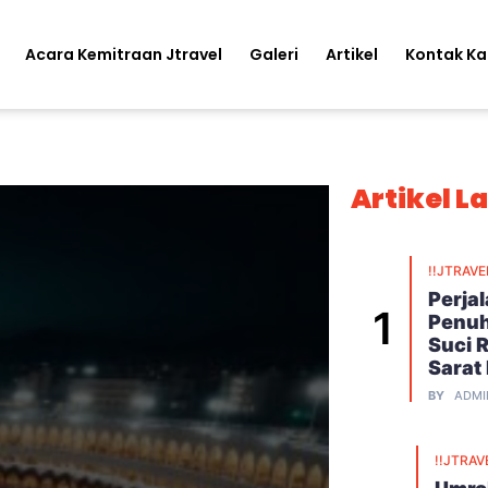
Acara Kemitraan Jtravel
Galeri
Artikel
Kontak K
Artikel L
!!JTRAVE
Perja
Penuh
Suci 
Sarat
BY
ADMI
!!JTRAV