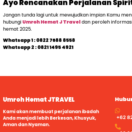
Ayo Rencanakan Perjalanan Spiri
Jangan tunda lagi untuk mewujudkan impian Kamu men
hubungi
Umroh Hemat J Travel
dan peroleh informas
hemat 2025.
Whatsapp 1 :
0822 7688 8558
Whatsapp 2 : 0821 1495 4921
Umroh Hemat JTRAVEL
Hubu
Kami akan membuat perjalanan ibadah
+62 8
Anda menjadi lebih Berkesan, Khusyuk,
Aman dan Nyaman.