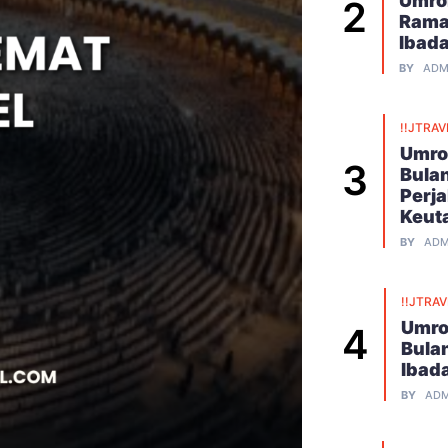
Umroh
Rama
Ibad
BY
ADM
!!JTRAV
Umro
Bula
Perj
Keut
BY
ADM
!!JTRA
Umro
Bula
Ibad
BY
ADM