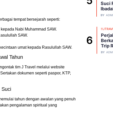
.
Suci 
Ibada
BY
ADM
rbagai tempat bersejarah seperti:
ma kepada Nabi Muhammad SAW.
!!JTRAV
Perja
Rasulullah SAW.
Berka
Trip 
kecintaan umat kepada Rasulullah SAW.
BY
ADM
Awal Tahun
ontak tim J Travel melalui website
 Sertakan dokumen seperti paspor, KTP,
 Suci
k memulai tahun dengan awalan yang penuh
akan pengalaman spiritual yang