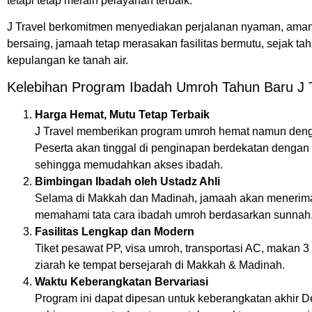
tetapi tetap meraih pelayanan terbaik.
J Travel berkomitmen menyediakan perjalanan nyaman, aman,
bersaing, jamaah tetap merasakan fasilitas bermutu, sejak t
kepulangan ke tanah air.
Kelebihan Program Ibadah Umroh Tahun Baru J 
Harga Hemat, Mutu Tetap Terbaik
J Travel memberikan program umroh hemat namun dengan 
Peserta akan tinggal di penginapan berdekatan dengan
sehingga memudahkan akses ibadah.
Bimbingan Ibadah oleh Ustadz Ahli
Selama di Makkah dan Madinah, jamaah akan menerima
memahami tata cara ibadah umroh berdasarkan sunnah
Fasilitas Lengkap dan Modern
Tiket pesawat PP, visa umroh, transportasi AC, makan 3
ziarah ke tempat bersejarah di Makkah & Madinah.
Waktu Keberangkatan Bervariasi
Program ini dapat dipesan untuk keberangkatan akhir 