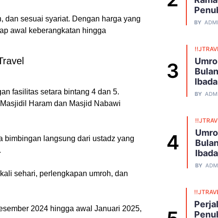
Penu
 dan sesuai syariat. Dengan harga yang
BY
ADM
ahap awal keberangkatan hingga
!!JTRAV
Travel
Umro
Bulan
Ibad
fasilitas setara bintang 4 dan 5.
BY
ADM
 Masjidil Haram dan Masjid Nabawi
!!JTRA
Umro
 bimbingan langsung dari ustadz yang
Bulan
.
Ibad
BY
ADM
 kali sehari, perlengkapan umroh, dan
!!JTRAV
Perja
Desember 2024 hingga awal Januari 2025,
Penuh