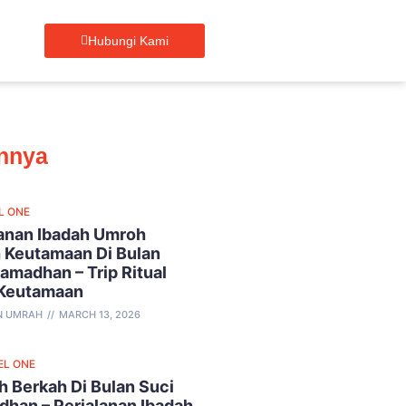
Hubungi Kami
innya
L ONE
lanan Ibadah Umroh
 Keutamaan Di Bulan
amadhan – Trip Ritual
 Keutamaan
N UMRAH
MARCH 13, 2026
EL ONE
 Berkah Di Bulan Suci
han – Perjalanan Ibadah