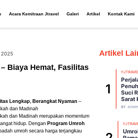
h
Acara Kemitraan Jtravel
Galeri
Artikel
Kontak Kami
Artikel La
– Biaya Hemat, Fasilitas
!!JTRAVE
Perja
Penuh
Suci R
Sarat
litas Lengkap, Berangkat Nyaman
–
BY
ADMI
kkah dan Madinah
Makkah dan Madinah merupakan momentum
angat hidup. Dengan
Program Umroh
!!JTRAV
badah umroh secara harga terjangkau
Umroh
Ramad