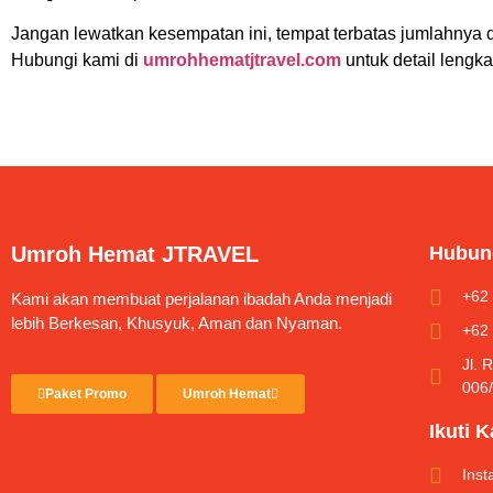
Jangan lewatkan kesempatan ini, tempat terbatas jumlahnya d
Hubungi kami di
umrohhematjtravel.com
untuk detail lengk
Umroh Hemat JTRAVEL
Hubun
+62
Kami akan membuat perjalanan ibadah Anda menjadi
lebih Berkesan, Khusyuk, Aman dan Nyaman.
+62
Jl. 
006
Paket Promo
Umroh Hemat
Ikuti 
Ins