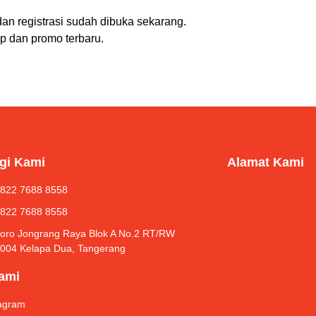
an registrasi sudah dibuka sekarang.
ap dan promo terbaru.
gi Kami
Alamat Kami
 822 7688 8558
 822 7688 8558
Roro Jongrang Raya Blok A No.2 RT/RW
/004 Kelapa Dua, Tangerang
Kami
tagram