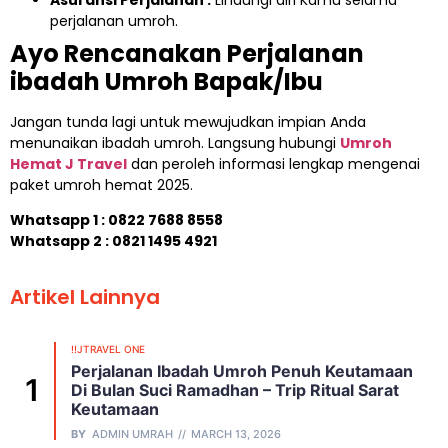
Asuransi Perjalanan :
Lindungi diri Kamu selama
perjalanan umroh.
Ayo Rencanakan Perjalanan
ibadah Umroh Bapak/Ibu
Jangan tunda lagi untuk mewujudkan impian Anda
menunaikan ibadah umroh. Langsung hubungi
Umroh
Hemat J Travel
dan peroleh informasi lengkap mengenai
paket umroh hemat 2025.
Whatsapp 1 :
0822 7688 8558
Whatsapp 2 : 0821 1495 4921
Artikel Lainnya
!!JTRAVEL ONE
Perjalanan Ibadah Umroh Penuh Keutamaan
Di Bulan Suci Ramadhan – Trip Ritual Sarat
Keutamaan
BY
ADMIN UMRAH
MARCH 13, 2026