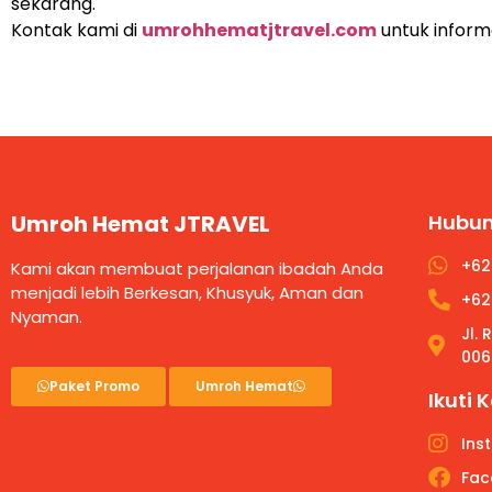
sekarang.
Kontak kami di
umrohhematjtravel.com
untuk inform
Umroh Hemat JTRAVEL
Hubun
+62
Kami akan membuat perjalanan ibadah Anda
menjadi lebih Berkesan, Khusyuk, Aman dan
+62
Nyaman.
Jl.
006
Paket Promo
Umroh Hemat
Ikuti 
Ins
Fac