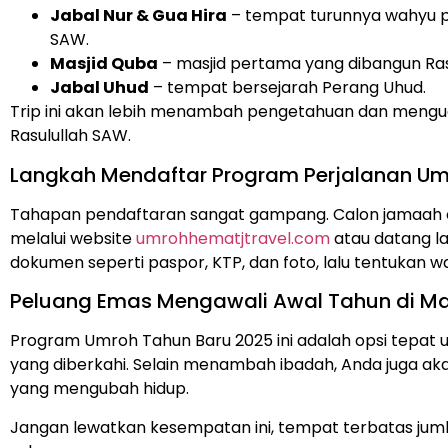
Jabal Nur & Gua Hira
– tempat turunnya wahyu
SAW.
Masjid Quba
– masjid pertama yang dibangun Ras
Jabal Uhud
– tempat bersejarah Perang Uhud.
Trip ini akan lebih menambah pengetahuan dan mengu
Rasulullah SAW.
Langkah Mendaftar Program Perjalanan Um
Tahapan pendaftaran sangat gampang. Calon jamaah 
melalui website
umrohhematjtravel.com
atau datang la
dokumen seperti paspor, KTP, dan foto, lalu tentukan 
Peluang Emas Mengawali Awal Tahun di M
Program Umroh Tahun Baru 2025 ini adalah opsi tepat
yang diberkahi. Selain menambah ibadah, Anda juga ak
yang mengubah hidup.
Jangan lewatkan kesempatan ini, tempat terbatas juml