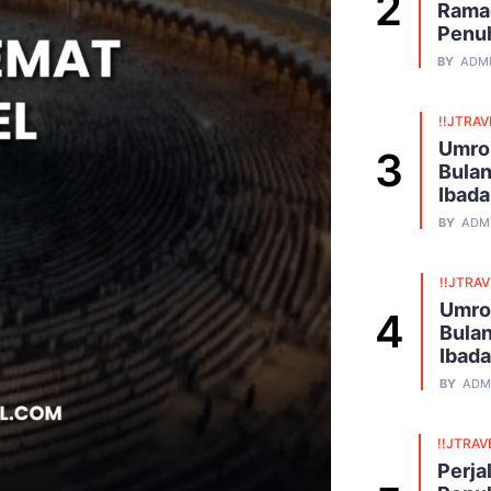
Ramad
Penu
BY
ADM
!!JTRAV
Umro
Bulan
Ibad
BY
ADM
!!JTRA
Umro
Bulan
Ibad
BY
ADM
!!JTRAV
Perja