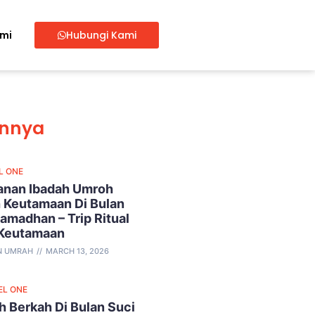
ami
Hubungi Kami
innya
L ONE
lanan Ibadah Umroh
 Keutamaan Di Bulan
amadhan – Trip Ritual
 Keutamaan
N UMRAH
MARCH 13, 2026
EL ONE
 Berkah Di Bulan Suci