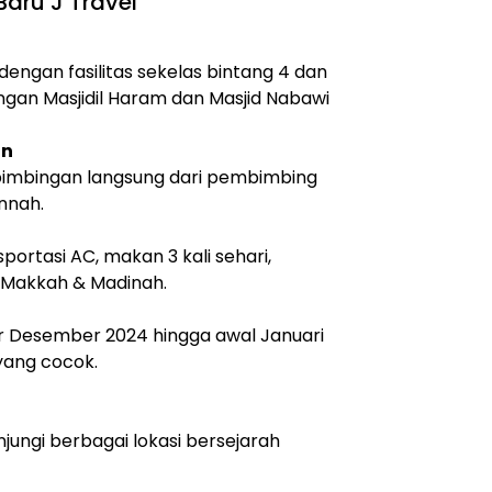
aru J Travel
ngan fasilitas sekelas bintang 4 dan
gan Masjidil Haram dan Masjid Nabawi
an
 bimbingan langsung dari pembimbing
nnah.
portasi AC, makan 3 kali sehari,
i Makkah & Madinah.
ir Desember 2024 hingga awal Januari
yang cocok.
jungi berbagai lokasi bersejarah