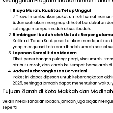
Keunggulan Program Ibadah Umroh Tahun B
Biaya Murah, Kualitas Tetap Unggul
J Travel memberikan paket umroh hemat namun de
5. Jamaah akan menginap di hotel berdekatan den
sehingga mempermudah akses ibadah.
Bimbingan Ibadah oleh Ustadz Berpengalam
Ketika di Tanah Suci, peserta akan mendapatkan
yang menguasai tata cara ibadah umroh sesuai su
Layanan Komplit dan Modern
Tiket penerbangan pulang-pergi, visa umroh, trans
atribut umroh, dan ziarah ke tempat bersejarah d
Jadwal Keberangkatan Bervariasi
Paket ini dapat dipesan untuk keberangkatan akh
2025, sehingga jamaah dapat menentukan waktu 
Tujuan Ziarah di Kota Makkah dan Madinah
Selain melaksanakan ibadah, jamaah juga diajak mengun
seperti: