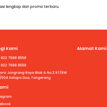
asi lengkap dan promo terbaru.
gi Kami
Alamat Kami
 822 7688 8558
 822 7688 8558
 Roro Jongrang Raya Blok A No.2 RT/RW
/004 Kelapa Dua, Tangerang
Kami
tagram
ebook