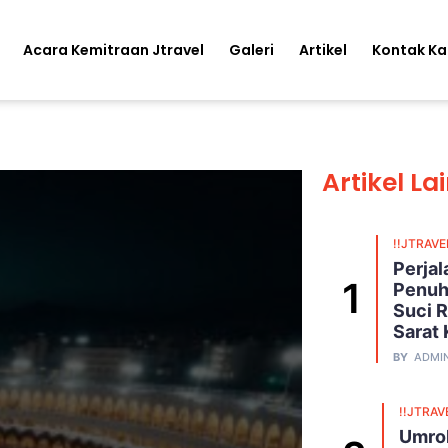
Acara Kemitraan Jtravel
Galeri
Artikel
Kontak K
Artikel La
!!JTRAVE
Perja
Penuh
Suci R
Sarat
BY
ADMI
!!JTRAV
Umroh