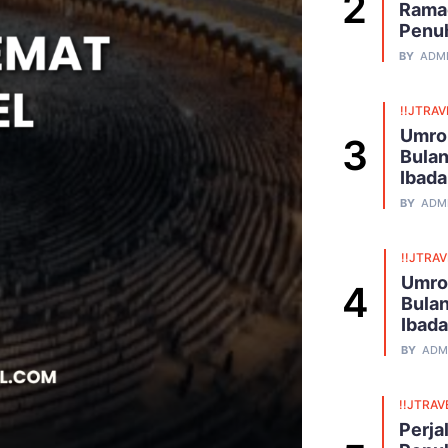
Ramad
Penu
BY
ADM
!!JTRAV
Umro
Bulan
Ibad
BY
ADM
!!JTRA
Umro
Bulan
Ibad
BY
ADM
!!JTRAV
Perja