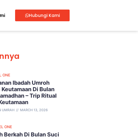
ami
Hubungi Kami
innya
L ONE
lanan Ibadah Umroh
 Keutamaan Di Bulan
amadhan – Trip Ritual
 Keutamaan
N UMRAH
MARCH 13, 2026
EL ONE
 Berkah Di Bulan Suci