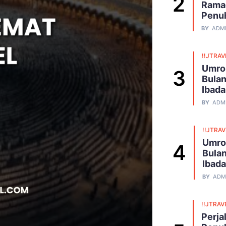
Ramad
Penu
BY
ADM
!!JTRAV
Umro
Bulan
Ibad
BY
ADM
!!JTRA
Umro
Bulan
Ibad
BY
ADM
!!JTRAV
Perja