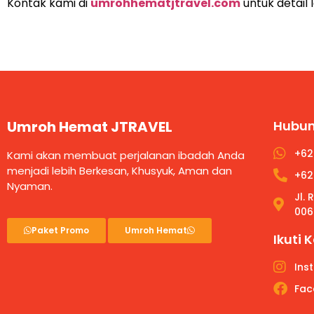
Kontak kami di
umrohhematjtravel.com
untuk detail
Umroh Hemat JTRAVEL
Hubun
+62
Kami akan membuat perjalanan ibadah Anda
menjadi lebih Berkesan, Khusyuk, Aman dan
+62
Nyaman.
Jl.
006
Paket Promo
Umroh Hemat
Ikuti 
Ins
Fac