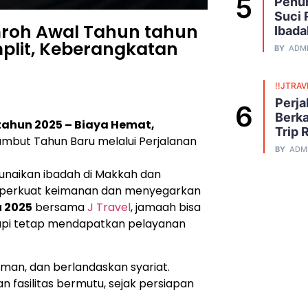
Penuh
Suci 
roh Awal Tahun tahun
Ibada
plit, Keberangkatan
BY
ADM
!!JTRAV
Perja
Berka
ahun 2025 – Biaya Hemat,
Trip 
mbut Tahun Baru melalui Perjalanan
BY
ADM
unaikan ibadah di Makkah dan
perkuat keimanan dan menyegarkan
 2025
bersama
J Travel
, jamaah bisa
tapi tetap mendapatkan pelayanan
an, dan berlandaskan syariat.
 fasilitas bermutu, sejak persiapan