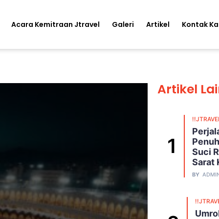
Acara Kemitraan Jtravel
Galeri
Artikel
Kontak K
Artikel La
!!JTRAVE
Perja
Penuh
Suci R
Sarat
BY
ADMI
!!JTRAV
Umroh