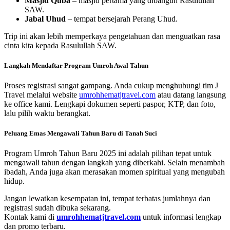
Masjid Quba
– masjid pertama yang dibangun Rasulullah
SAW.
Jabal Uhud
– tempat bersejarah Perang Uhud.
Trip ini akan lebih memperkaya pengetahuan dan menguatkan rasa
cinta kita kepada Rasulullah SAW.
Langkah Mendaftar Program Umroh Awal Tahun
Proses registrasi sangat gampang. Anda cukup menghubungi tim J
Travel melalui website
umrohhematjtravel.com
atau datang langsung
ke office kami. Lengkapi dokumen seperti paspor, KTP, dan foto,
lalu pilih waktu berangkat.
Peluang Emas Mengawali Tahun Baru di Tanah Suci
Program Umroh Tahun Baru 2025 ini adalah pilihan tepat untuk
mengawali tahun dengan langkah yang diberkahi. Selain menambah
ibadah, Anda juga akan merasakan momen spiritual yang mengubah
hidup.
Jangan lewatkan kesempatan ini, tempat terbatas jumlahnya dan
registrasi sudah dibuka sekarang.
Kontak kami di
umrohhematjtravel.com
untuk informasi lengkap
dan promo terbaru.