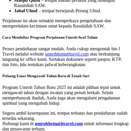
Masjid Quba
– tempat ibadah pertama yang dibangun
Rasulullah SAW.
Jabal Uhud
– tempat bersejarah Perang Uhud.
Perjalanan ini akan semakin memperkaya pengetahuan dan
memperdalam kecintaan umat kepada Rasulullah SAW.
Cara Mendaftar Program Perjalanan Umroh Awal Tahun
Proses pendaftaran sangat mudah. Anda cukup mengontak tim J
Travel melalui website
umrohhematjtravel.com
atau berkunjung
langsung ke office kami. Sertakan dokumen seperti paspor, KTP,
dan foto, lalu tentukan jadwal keberangkatan.
Peluang Emas Mengawali Tahun Baru di Tanah Suci
Program Umroh Tahun Baru 2025 ini adalah pilihan tepat untuk
mengawali tahun dengan awalan yang penuh berkah. Selain
memperbanyak ibadah, Anda juga akan mengalami pengalaman
spiritual yang mengubah hidup.
Segera ambil kesempatan ini, tempat terbatas dan pendaftaran sudah
tersedia sekarang.
Hubungi kami di
umrohhematjtravel.com
untuk informasi lengkap
dan penawaran terbaru.