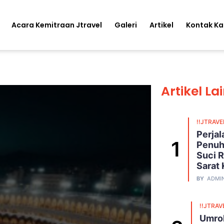
Acara Kemitraan Jtravel
Galeri
Artikel
Kontak K
Artikel La
!!JTRAVE
Perja
Penuh
Suci R
Sarat
BY
ADMI
!!JTRAV
Umroh