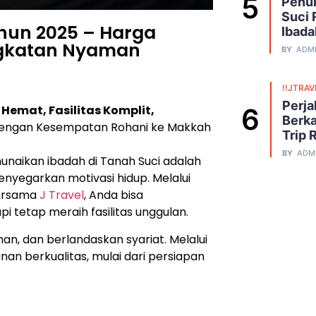
Penuh
Suci 
hun 2025 – Harga
Ibada
angkatan Nyaman
BY
ADM
!!JTRAV
Perja
emat, Fasilitas Komplit,
Berka
engan Kesempatan Rohani ke Makkah
Trip 
BY
ADM
naikan ibadah di Tanah Suci adalah
yegarkan motivasi hidup. Melalui
rsama
J Travel
, Anda bisa
i tetap meraih fasilitas unggulan.
n, dan berlandaskan syariat. Melalui
an berkualitas, mulai dari persiapan