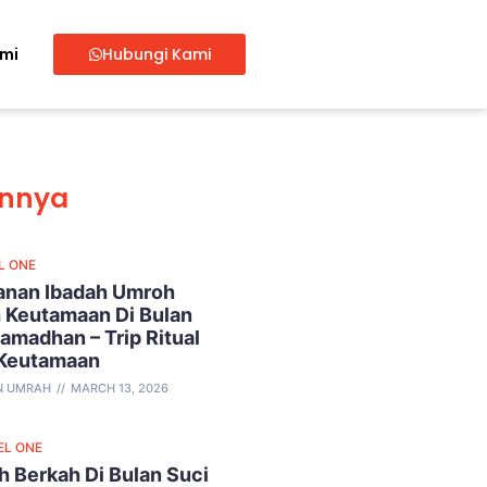
ami
Hubungi Kami
innya
L ONE
lanan Ibadah Umroh
 Keutamaan Di Bulan
amadhan – Trip Ritual
 Keutamaan
N UMRAH
MARCH 13, 2026
EL ONE
 Berkah Di Bulan Suci