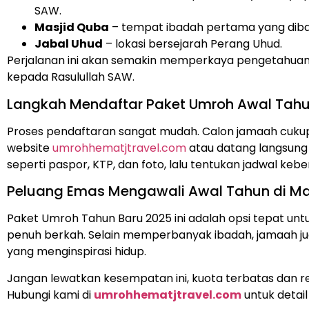
SAW.
Masjid Quba
– tempat ibadah pertama yang diba
Jabal Uhud
– lokasi bersejarah Perang Uhud.
Perjalanan ini akan semakin memperkaya pengetahua
kepada Rasulullah SAW.
Langkah Mendaftar Paket Umroh Awal Tah
Proses pendaftaran sangat mudah. Calon jamaah cukup
website
umrohhematjtravel.com
atau datang langsung
seperti paspor, KTP, dan foto, lalu tentukan jadwal keb
Peluang Emas Mengawali Awal Tahun di M
Paket Umroh Tahun Baru 2025 ini adalah opsi tepat un
penuh berkah. Selain memperbanyak ibadah, jamaah j
yang menginspirasi hidup.
Jangan lewatkan kesempatan ini, kuota terbatas dan re
Hubungi kami di
umrohhematjtravel.com
untuk detai