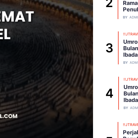
Ramad
Penu
BY
ADM
!!JTRAV
Umro
Bulan
Ibad
BY
ADM
!!JTRA
Umro
Bulan
Ibad
BY
ADM
!!JTRAV
Perja