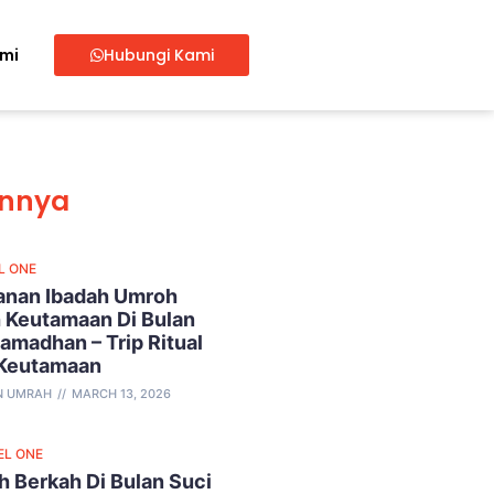
ami
Hubungi Kami
innya
L ONE
lanan Ibadah Umroh
 Keutamaan Di Bulan
amadhan – Trip Ritual
 Keutamaan
N UMRAH
MARCH 13, 2026
EL ONE
 Berkah Di Bulan Suci