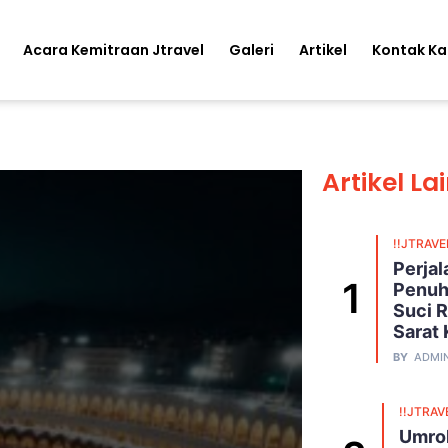
Acara Kemitraan Jtravel
Galeri
Artikel
Kontak K
Artikel La
!!JTRAVE
Perja
Penuh
Suci R
Sarat
BY
ADMI
!!JTRAV
Umroh