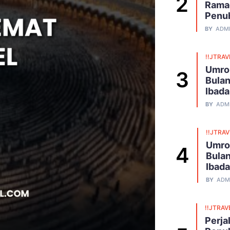
Ramad
Penu
BY
ADM
!!JTRAV
Umro
Bulan
Ibad
BY
ADM
!!JTRA
Umro
Bulan
Ibad
BY
ADM
!!JTRAV
Perja