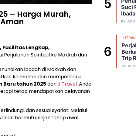
Penuh
Suci 
5 – Harga Murah,
Ibada
n Aman
BY
ADM
!!JTRAV
Perja
Fasilitas Lengkap,
Berka
 Perjalanan Spiritual ke Makkah dan
Trip 
BY
ADM
enunaikan ibadah di Makkah dan
katkan keimanan dan memperbarui
n Baru tahun 2025
dari
J Travel
, Anda
u tetapi tetap mendapatkan pelayanan
indungi, dan sesuai syariat. Melalui
yanan bermutu, sejak tahap awal