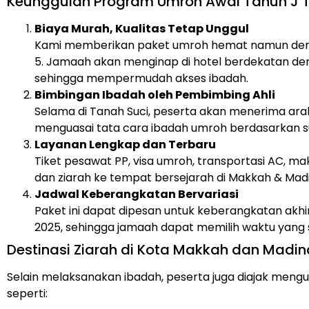
Keunggulan Program Umroh Awal Tahun J T
Biaya Murah, Kualitas Tetap Unggul
Kami memberikan paket umroh hemat namun deng
5. Jamaah akan menginap di hotel berdekatan den
sehingga mempermudah akses ibadah.
Bimbingan Ibadah oleh Pembimbing Ahli
Selama di Tanah Suci, peserta akan menerima ara
menguasai tata cara ibadah umroh berdasarkan s
Layanan Lengkap dan Terbaru
Tiket pesawat PP, visa umroh, transportasi AC, ma
dan ziarah ke tempat bersejarah di Makkah & Mad
Jadwal Keberangkatan Bervariasi
Paket ini dapat dipesan untuk keberangkatan akh
2025, sehingga jamaah dapat memilih waktu yang s
Destinasi Ziarah di Kota Makkah dan Madi
Selain melaksanakan ibadah, peserta juga diajak mengun
seperti: