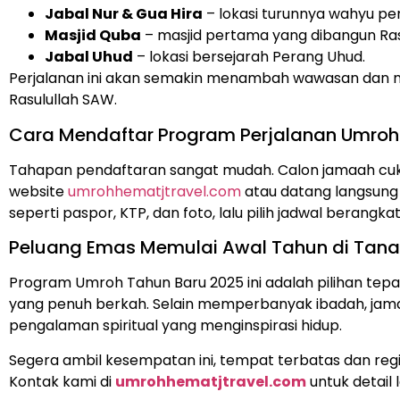
Jabal Nur & Gua Hira
– lokasi turunnya wahyu 
Masjid Quba
– masjid pertama yang dibangun Ras
Jabal Uhud
– lokasi bersejarah Perang Uhud.
Perjalanan ini akan semakin menambah wawasan dan m
Rasulullah SAW.
Cara Mendaftar Program Perjalanan Umroh
Tahapan pendaftaran sangat mudah. Calon jamaah cuk
website
umrohhematjtravel.com
atau datang langsung
seperti paspor, KTP, dan foto, lalu pilih jadwal berangkat
Peluang Emas Memulai Awal Tahun di Tana
Program Umroh Tahun Baru 2025 ini adalah pilihan tep
yang penuh berkah. Selain memperbanyak ibadah, jam
pengalaman spiritual yang menginspirasi hidup.
Segera ambil kesempatan ini, tempat terbatas dan regi
Kontak kami di
umrohhematjtravel.com
untuk detail