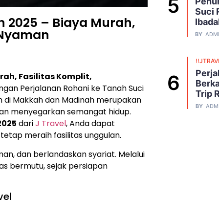
Penuh
Suci 
 2025 – Biaya Murah,
Ibada
n Nyaman
BY
ADM
!!JTRAV
Perja
h, Fasilitas Komplit,
Berka
gan Perjalanan Rohani ke Tanah Suci
Trip 
ah di Makkah dan Madinah merupakan
BY
ADM
an menyegarkan semangat hidup.
2025
dari
J Travel
, Anda dapat
etap meraih fasilitas unggulan.
n, dan berlandaskan syariat. Melalui
as bermutu, sejak persiapan
vel