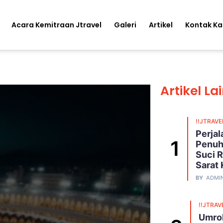
Acara Kemitraan Jtravel
Galeri
Artikel
Kontak K
Artikel La
!!JTRAVE
Perja
Penuh
Suci R
Sarat
BY
ADMI
!!JTRAV
Umroh