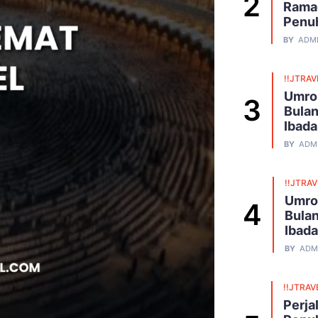
Ramad
Penu
BY
ADM
!!JTRAV
Umro
Bulan
Ibad
BY
ADM
!!JTRA
Umro
Bulan
Ibad
BY
ADM
!!JTRAV
Perja