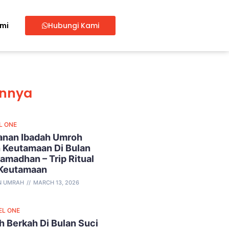
ami
Hubungi Kami
innya
L ONE
lanan Ibadah Umroh
 Keutamaan Di Bulan
amadhan – Trip Ritual
 Keutamaan
N UMRAH
MARCH 13, 2026
EL ONE
 Berkah Di Bulan Suci