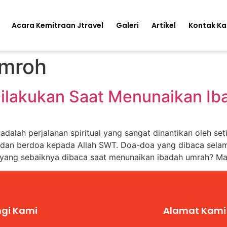
Acara Kemitraan Jtravel
Galeri
Artikel
Kontak K
umroh
ilakukan Saat Menunaikan I
lah perjalanan spiritual yang sangat dinantikan oleh seti
 dan berdoa kepada Allah SWT. Doa-doa yang dibaca sela
 yang sebaiknya dibaca saat menunaikan ibadah umrah? Ma
gi Kami
Alamat Kami