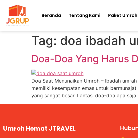
Beranda
Tentang Kami
Paket Umroh
Tag:
doa ibadah 
Doa-Doa Yang Harus D
Doa Saat Menunaikan Umroh – Ibadah umrah ada
memiliki kesempatan emas untuk bermunajat
yang sangat besar. Lantas, doa-doa apa saja
Umroh Hemat JTRAVEL
Hubun