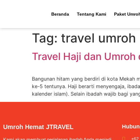
Beranda
Tentang Kami
Paket Umro
Tag:
travel umroh
Travel Haji dan Umroh 
Bangunan hitam yang berdiri di kota Mekah m
ke-5 tentunya. Haji berarti menyengaja, ibada
kalender islam). Selain ibadah wajib bagi ya
Umroh Hemat JTRAVEL
Hubun
+62
Kami akan membuat perjalanan ibadah Anda menjadi