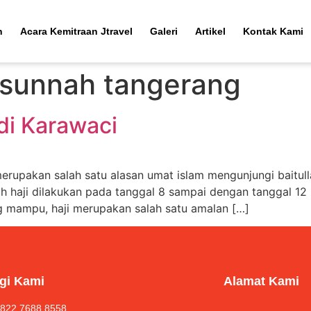
h
Acara Kemitraan Jtravel
Galeri
Artikel
Kontak Kami
 sunnah tangerang
di Karawaci
erupakan salah satu alasan umat islam mengunjungi baitull
h haji dilakukan pada tanggal 8 sampai dengan tanggal 12 b
ng mampu, haji merupakan salah satu amalan […]
gi Kami
Alamat Kami
 822 7688 8558