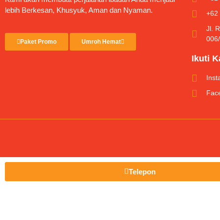
lebih Berkesan, Khusyuk, Aman dan Nyaman.
+62
Jl. 
006
Paket Promo
Umroh Hemat
Ikuti 
Ins
Fac
Telepon