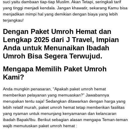
suci yaitu dambaan tiap-tiap Muslim. Akan Tetapi, seringkali tarif
yang tinggi menjadi kendala. Jangan khawatir, sekarang Kamu bisa
menjadikan mimpi hal yang demikian dengan biaya yang lebih
terjangkau!
Dengan Paket Umroh Hemat dan
Lengkap 2025 dari J Travel, Impian
Anda untuk Menunaikan Ibadah
Umroh Bisa Segera Terwujud.
Mengapa Memilih Paket Umroh
Kami?
Anda mungkin penasaran, “Apakah paket umroh hemat
memberikan pelayanan yang memuaskan?” Jawabannya
merupakan tentu saja! Sedangkan ditawarkan dengan harga yang
lebih relatif murah, paket umroh hemat tetap memberikan fasilitas
yang nyaman untuk menunjang kenyamanan dan kelancaran
ibadah Bapak/Ibu. Berikut sebagian alasan mengapa Teman-teman
wajib memutuskan paket umroh hemat :