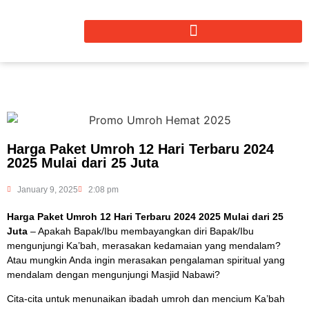
Harga Paket Umroh 12 Hari Terbaru 2024
2025 Mulai dari 25 Juta
January 9, 2025
2:08 pm
Harga Paket Umroh 12 Hari Terbaru 2024 2025 Mulai dari 25
Juta
– Apakah Bapak/Ibu membayangkan diri Bapak/Ibu
mengunjungi Ka’bah, merasakan kedamaian yang mendalam?
Atau mungkin Anda ingin merasakan pengalaman spiritual yang
mendalam dengan mengunjungi Masjid Nabawi?
Cita-cita untuk menunaikan ibadah umroh dan mencium Ka’bah