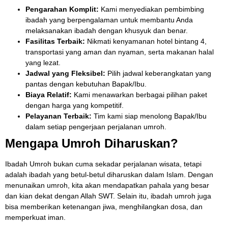
Pengarahan Komplit:
Kami menyediakan pembimbing
ibadah yang berpengalaman untuk membantu Anda
melaksanakan ibadah dengan khusyuk dan benar.
Fasilitas Terbaik:
Nikmati kenyamanan hotel bintang 4,
transportasi yang aman dan nyaman, serta makanan halal
yang lezat.
Jadwal yang Fleksibel:
Pilih jadwal keberangkatan yang
pantas dengan kebutuhan Bapak/Ibu.
Biaya Relatif:
Kami menawarkan berbagai pilihan paket
dengan harga yang kompetitif.
Pelayanan Terbaik:
Tim kami siap menolong Bapak/Ibu
dalam setiap pengerjaan perjalanan umroh.
Mengapa Umroh Diharuskan?
Ibadah Umroh bukan cuma sekadar perjalanan wisata, tetapi
adalah ibadah yang betul-betul diharuskan dalam Islam. Dengan
menunaikan umroh, kita akan mendapatkan pahala yang besar
dan kian dekat dengan Allah SWT. Selain itu, ibadah umroh juga
bisa memberikan ketenangan jiwa, menghilangkan dosa, dan
memperkuat iman.