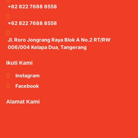
+62 822 7688 8558
+62 822 7688 8558
Jl. Roro Jongrang Raya Blok A No.2 RT/RW
006/004 Kelapa Dua, Tangerang
Ikuti Kami
Instagram
Facebook
Alamat Kami