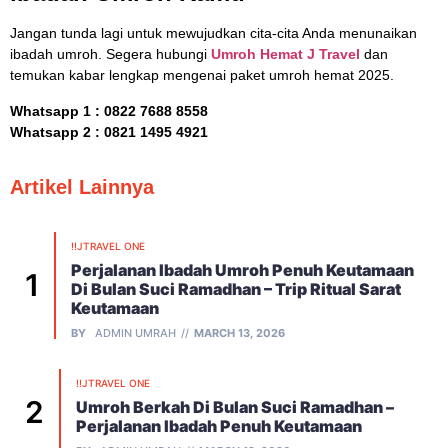
Jangan tunda lagi untuk mewujudkan cita-cita Anda menunaikan
ibadah umroh. Segera hubungi
Umroh Hemat J Travel
dan
temukan kabar lengkap mengenai paket umroh hemat 2025.
Whatsapp 1 :
0822 7688 8558
Whatsapp 2 : 0821 1495 4921
Artikel Lainnya
!!JTRAVEL ONE
Perjalanan Ibadah Umroh Penuh Keutamaan
Di Bulan Suci Ramadhan – Trip Ritual Sarat
Keutamaan
BY
ADMIN UMRAH
MARCH 13, 2026
!!JTRAVEL ONE
Umroh Berkah Di Bulan Suci Ramadhan –
Perjalanan Ibadah Penuh Keutamaan