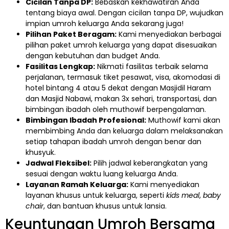
Cicilan Tanpa DP:
Bebaskan kekhawatiran Anda
tentang biaya awal. Dengan cicilan tanpa DP, wujudkan
impian umroh keluarga Anda sekarang juga!
Pilihan Paket Beragam:
Kami menyediakan berbagai
pilihan paket umroh keluarga yang dapat disesuaikan
dengan kebutuhan dan budget Anda.
Fasilitas Lengkap:
Nikmati fasilitas terbaik selama
perjalanan, termasuk tiket pesawat, visa, akomodasi di
hotel bintang 4 atau 5 dekat dengan Masjidil Haram
dan Masjid Nabawi, makan 3x sehari, transportasi, dan
bimbingan ibadah oleh muthowif berpengalaman.
Bimbingan Ibadah Profesional:
Muthowif kami akan
membimbing Anda dan keluarga dalam melaksanakan
setiap tahapan ibadah umroh dengan benar dan
khusyuk.
Jadwal Fleksibel:
Pilih jadwal keberangkatan yang
sesuai dengan waktu luang keluarga Anda.
Layanan Ramah Keluarga:
Kami menyediakan
layanan khusus untuk keluarga, seperti
kids meal
,
baby
chair
, dan bantuan khusus untuk lansia.
Keuntungan Umroh Bersama